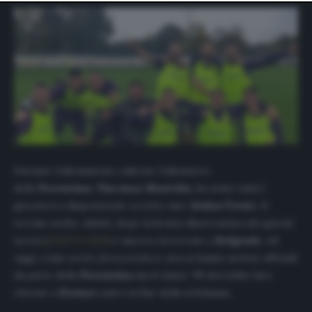
website only. You can change your preferences or
withdraw your consent at any time by returning to this
site and clicking the
privacy policy
button at the bottom
of the webpage.
Durante l’allenamento odierno l’allenatore
della
Fiorentina
,
Vincenzo Montella
, ha avuto tutti i
giocatori a disposizione eccetto uno:
Aleksa Terzic
. Il
terzino serbo, infatti, dopo la brutta disavventura dei giorni
scorsi (
CLICCA QUI
) è ancora ricoverato a
Belgrado
. Ad
oggi, come scrive
firenzeviola.it,
non si hanno notizie ufficiali
da parte della
Fiorentina
ma il classe ’99 dovrebbe fare
ritorno a
Firenze
entro la fine della settimana.