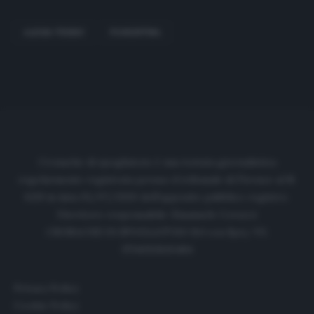
ALEXSA TERZIC
FIORENTINA
Cronache di spogliatoio è una testata giornalistica
regolarmente registrata presso il tribunale di Firenze al N.
6119 in data 01/07/2020 dell'apposito pubblico registro.
Direttore responsabile: Emanuele Corazzi
CRONACHE DI SPOGLIATOIO Srl con SpA/ P.I.
IT06933610484
Privacy Policy
Cookie Policy