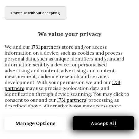
Continue without accepting
We value your privacy
We and our
1731 partners
store and/or access
information on a device, such as cookies and process
personal data, such as unique identifiers and standard
information sent by a device for personalised
advertising and content, advertising and content
measurement, audience research and services
development. With your permission we and our
1731
partners
may use precise geolocation data and
identification through device scanning. You may click to
consent to our and our
1731 partners
’ processing as
described above. Alternatively you may access more
FIORENTINA, TERZIC ANCORA
detailed information and change your preferences
RICOVERATO A BELGRADO
before consenting or to refuse consenting. Please note
Manage Options
Accept All
that some processing of your personal data may not
written by
Cesare Ragionieri
require your consent, but you have a right to object to
22 Novembre 2019
such processing. Your preferences will apply to this