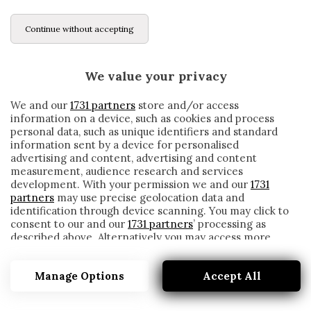
Continue without accepting
We value your privacy
We and our
1731 partners
store and/or access
information on a device, such as cookies and process
personal data, such as unique identifiers and standard
information sent by a device for personalised
advertising and content, advertising and content
measurement, audience research and services
development. With your permission we and our
1731
partners
may use precise geolocation data and
identification through device scanning. You may click to
consent to our and our
1731 partners
’ processing as
described above. Alternatively you may access more
FRABOTTA: «LA JUVENTUS VUOLE E DEVE
detailed information and change your preferences
VINCERE SEMPRE»
before consenting or to refuse consenting. Please note
Manage Options
Accept All
that some processing of your personal data may not
written by
Redazione Cronache
require your consent, but you have a right to object to
8 Gennaio 2021
such processing. Your preferences will apply to this