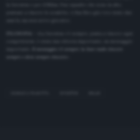
la Juventus e per il Milan. Due squadre che sono in alto,
puntano a vincere lo scudetto. A San Siro già c’ero stato due
anni fa, ma non avevo giocato».
FILOSOFIA –
«La Juventus c’è sempre, punta a vincere ogni
competizione, è stata una vittoria importante, un messaggio
importante.
Il messaggio c’è sempre: la Juve vuole vincere
sempre e deve sempre vincere
».
GIANLUCA FRABOTTA
JUVENTUS
MILAN