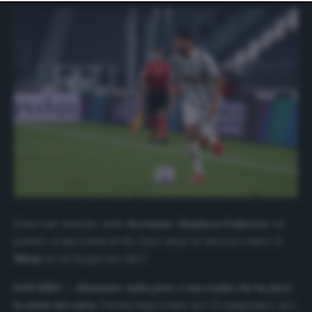
website only. You can change your preferences or
withdraw your consent at any time by returning to this
site and clicking the
privacy policy
button at the bottom
of the webpage.
Il laterale mancino della
Juventus
,
Gianluca
Frabotta
, ha
parlato ai microfoni di
Sky Sport
dopo la vittoria contro il
Milan
in cui ha giocato dal 1′.
SAN SIRO –
«
Emozione molto forte, è uno stadio che ha fatto
la storia del calcio
. Partita importante per il campionato, per