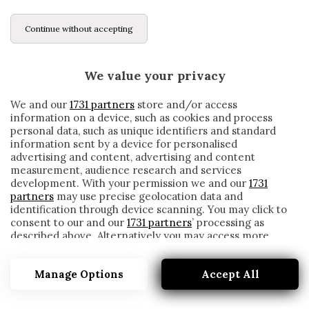
Continue without accepting
We value your privacy
We and our
1731 partners
store and/or access
information on a device, such as cookies and process
personal data, such as unique identifiers and standard
information sent by a device for personalised
advertising and content, advertising and content
measurement, audience research and services
development. With your permission we and our
1731
partners
may use precise geolocation data and
identification through device scanning. You may click to
consent to our and our
1731 partners
’ processing as
described above. Alternatively you may access more
GASTON RAMIREZ: «CHISSÀ COME
detailed information and change your preferences
SAREBBE ANDATA SE FOSSI RIMASTO IN
before consenting or to refuse consenting. Please note
ITALIA»
Manage Options
Accept All
that some processing of your personal data may not
require your consent, but you have a right to object to
written by
Lorenzo Cascini
such processing. Your preferences will apply to this
3 Luglio 2023