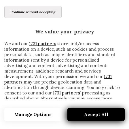
Continue without accepting
We value your privacy
We and our
1731 partners
store and/or access
information on a device, such as cookies and process
personal data, such as unique identifiers and standard
information sent by a device for personalised
advertising and content, advertising and content
measurement, audience research and services
development. With your permission we and our
1731
partners
may use precise geolocation data and
identification through device scanning. You may click to
consent to our and our
1731 partners
’ processing as
described above. Alternatively you may access more
GENOA, IL D.S. MARROCCU : «VI DICO
detailed information and change your preferences
TUTTO SU SCAMACCA, SCHÖNE E
before consenting or to refuse consenting. Please note
ROVELLA»
Manage Options
Accept All
that some processing of your personal data may not
require your consent, but you have a right to object to
written by
Redazione Cronache
such processing. Your preferences will apply to this
5 Gennaio 2021