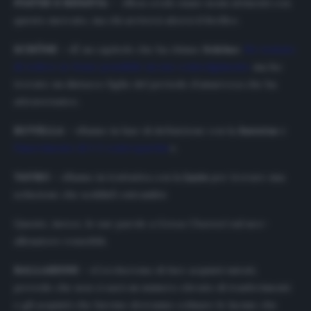
PIATEK E BENATIA
– «Non credo siano nomi attinenti con
questo mercato, ma chi arriverà alzerà il livello».
SCHÖNE
– «È un capitolo che ha chiuso
Schöne
.
Ho tentato
di vedere se fosse possibile un suo coinvolgimento
ma ho
trovato un distacco figlio del periodo d’amarezza che ha
attraversato».
ROVELLA
– «Siamo in fase di definizione con la
Juventus
e
l’inserimento di 1-2 contropartite
».
VAVRO
– «Siamo in trattativa con la
Lazio
per trovare una
soluzione che soddisfi entrambi»
Queste, invece, le sue parole a
Genoa Channel
sul neo-
allenatore rossoblù.
BALLARDINI
– «Cercheremo di fare acquisti mirati,
prevedo che non ci sarà un numero elevato di trasferimenti
e gli acquisti che faremo dovranno colmare le lacune che