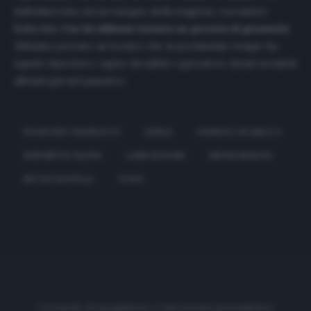
individueremo nel prosieguo della stagione con mister
Ballardini.
Con lui abbiamo iniziato un percorso di genoanità
.
Abbiamo portato un tecnico che in pochissimo tempo ha
saputo inserirsi e capire da subito i giocatori, alcuni avendoli
allenati già nel passato».
FRANCESCO MARROCCU
GENOA
GIANLUCA SCAMACCA
KRZYSZTOF PIĄTEK
LASSE SCHONE
MEDHI BENATIA
NICOLÒ ROVELLA
VAVRO
Cronache di spogliatoio è una testata giornalistica