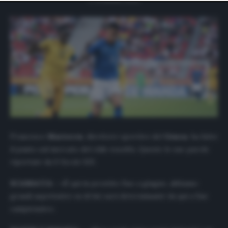
website only. You can change your preferences or
withdraw your consent at any time by returning to this
site and clicking the
privacy policy
button at the bottom
of the webpage.
Francesco
Marroccu
, direttore sportivo del
Genoa
, ha fatto
il punto sul mercato del club
rossoblù
. Queste le sue parole
riportate da
Il Secolo XIX
.
SCAMACCA
– «È qui in prestito fino a giugno, abbiamo
grandi aspettative su di lui: sarà determinante da qui a fine
campionato».