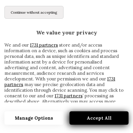
Continue without accepting
We value your privacy
We and our
1731 partners
store and/or access
information on a device, such as cookies and process
personal data, such as unique identifiers and standard
information sent by a device for personalised
advertising and content, advertising and content
measurement, audience research and services
development. With your permission we and our
1731
partners
may use precise geolocation data and
identification through device scanning. You may click to
consent to our and our
1731 partners
’ processing as
described above. Alternatively you may access more
GENOA, MARROCCU: «RIPARTIREMO DA
detailed information and change your preferences
BALLARDINI. MARAN È STATO
before consenting or to refuse consenting. Please note
SFORTUNATO»
Manage Options
Accept All
that some processing of your personal data may not
require your consent, but you have a right to object to
written by
Redazione Cronache
such processing. Your preferences will apply to this
27 Marzo 2021