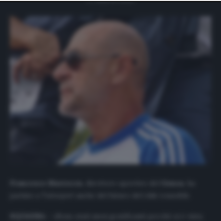
website only. You can change your preferences or
withdraw your consent at any time by returning to this
site and clicking the
privacy policy
button at the bottom
of the webpage.
Francesco Marroccu
, direttore sportivo del
Genoa
, ha
parlato a
Tuttosport
anche del futuro del club rossoblù.
SQUADRA –
«Sono stati mesi gratificanti perché si è vista