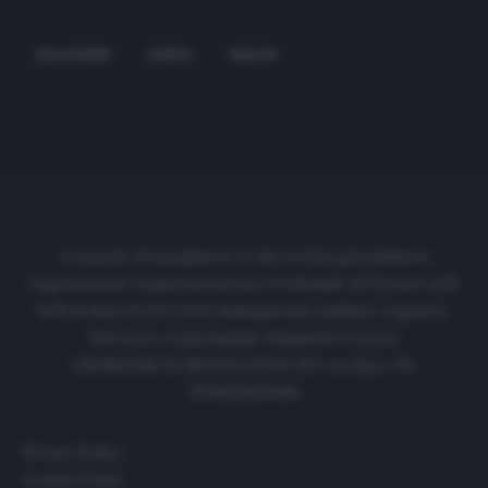
BALLARDINI
GENOA
MARAN
Cronache di spogliatoio è una testata giornalistica
regolarmente registrata presso il tribunale di Firenze al N.
6119 in data 01/07/2020 dell'apposito pubblico registro.
Direttore responsabile: Emanuele Corazzi
CRONACHE DI SPOGLIATOIO Srl con SpA/ P.I.
IT06933610484
Privacy Policy
Cookie Policy