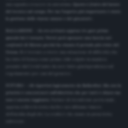
una squadra crescere in autostima.
Questo è frutto del lavoro
del tecnico sul campo. Per me l’aspetto più importante è stata
la gestione delle risorse umane e dei giocatori
».
BALLARDINI –
«
Io ero arrivato appena tre gare prima
quando lui è tornato. Vorrei però spezzare una lancia nei
confronti di Maran perché ha vissuto il periodo più triste del
Genoa.
Si è trovato a vivere una situazione di difficoltà che
ha visto il Genoa come primo club colpito in maniera
pesante dal Covid tanto da aver fatto giurisprudenza sul
regolamento per casi del genere».
FUTURO –
«
Si ripartirà logicamente da Ballardini. Ma ora la
priorità è concentrarci sull’obiettivo che per tutti è chiaro ma
non è ancora raggiunto
. Parlare di riconferme porta male,
appena sollevi la testa rischi e noi abbiamo timore
dell’invidia degli dei. La realtà è che siamo in piena lotta
salvezza».