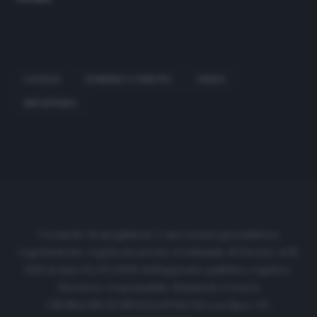
CAVIGLIA
DOMENICO CRISCITO
GENOA
INFORTUNIO
Cronache di spogliatoio è una testata giornalistica
regolarmente registrata presso il tribunale di Firenze al N.
6119 in data 01/07/2020 dell'apposito pubblico registro.
Direttore responsabile: Emanuele Corazzi
CRONACHE DI SPOGLIATOIO Srl con SpA/ P.I.