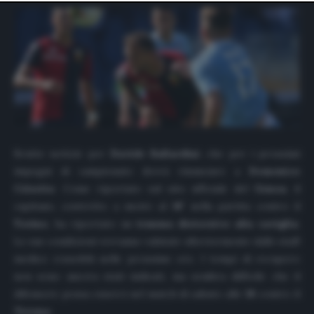
website only. You can change your preferences or
withdraw your consent at any time by returning to this
site and clicking the
privacy policy
button at the bottom
of the webpage.
Brutte notizie per
Davide Ballardini
, che per i prossimi
impegni di campionato dovrà rinunciare a
Domenico
Criscito
. Come riportato sul sito ufficiale del
Genoa
, il
capitano, costretto a uscire al
18′
nella partita contro il
Torino
, ha riportato un
trauma distorsivo alla caviglia
.
Le sue condizioni verranno valutate ulteriormente dallo staff
medico rossoblù nelle prossime ore. I tempi di recupero
non sono ancora stati indicati, ma sembra difficile che il
difensore possa esserci nel match di sabato alle
18
contro il
Verona
.