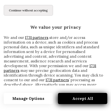
Continue without accepting
We value your privacy
We and our
1731 partners
store and/or access
information on a device, such as cookies and process
personal data, such as unique identifiers and standard
information sent by a device for personalised
advertising and content, advertising and content
measurement, audience research and services
development. With your permission we and our
1731
partners
may use precise geolocation data and
identification through device scanning. You may click to
consent to our and our
1731 partners
’ processing as
described above. Alternatively you may access more
GENOA, SI FERMA CRISCITO PER UN
detailed information and change your preferences
PROBLEMA ALLA CAVIGLIA
before consenting or to refuse consenting. Please note
Manage Options
Accept All
that some processing of your personal data may not
written by
Redazione Cronache
require your consent, but you have a right to object to
15 Febbraio 2021
such processing. Your preferences will apply to this