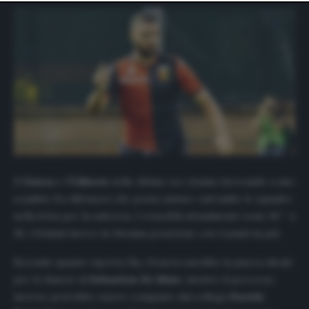
website only. You can change your preferences or
withdraw your consent at any time by returning to this
site and clicking the
privacy policy
button at the bottom
of the webpage.
Il
Genoa
e l’
Udinese
nelle ultime ore stanno lavorando a uno
scambio fra difensori che possa aiutare entrambe le squadre
nella lotta per la salvezza. I rossoblù attualmente sono 16^ a
18, i friulani invece in 14esima posizione con 4 punti in più.
Secondo quanto riporta
Sky
, Genova sarebbe la piazza ideale
per il rilancio di
Sebastien De Maio
, mentre il percorso
inverso potrebbe essere compiuto dal collega
Davide