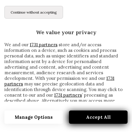
Continue without accepting
We value your privacy
We and our
1731 partners
store and/or access
information on a device, such as cookies and process
personal data, such as unique identifiers and standard
information sent by a device for personalised
advertising and content, advertising and content
measurement, audience research and services
development. With your permission we and our
1731
partners
may use precise geolocation data and
identification through device scanning. You may click to
consent to our and our
1731 partners
’ processing as
described above. Alternatively you may access more
GENOA, SI LAVORA A UNO SCAMBIO DI
detailed information and change your preferences
DIFENSORI CON L’UDINESE
before consenting or to refuse consenting. Please note
Manage Options
Accept All
that some processing of your personal data may not
written by
Redazione Cronache
require your consent, but you have a right to object to
28 Gennaio 2021
such processing. Your preferences will apply to this