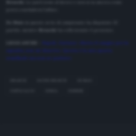
Biraschi
. Le parti sono al lavoro e non si sa ancora come
potrà concludersi l’affare.
De Maio
in questo avvio di campionato ha disputato 10
partite, mentre
Biraschi
ha collezionato 5 presenze.
LEGGI ANCHE
–
Napoli, Gattuso: «Butto il sangue per la
squadra, non mi dimetto. Questa è la mia quarta
semifinale ma non ne parlate»
BIRASCHI
DAVIDE BIRASCHI
DE MAIO
FANTACALCIO
GENOA
UDINESE