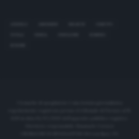
AGUDELO
ANKERSEN
BIRASCHI
CRISCITO
FAVILLI
GENOA
GHIGLIONE
ROMERO
SCHONE
Cronache di spogliatoio è una testata giornalistica
regolarmente registrata presso il tribunale di Firenze al N.
6119 in data 01/07/2020 dell'apposito pubblico registro.
Direttore responsabile: Emanuele Corazzi
CRONACHE DI SPOGLIATOIO Srl con SpA/ P.I.