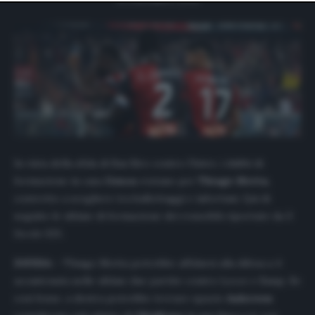
website only. You can change your preferences or
withdraw your consent at any time by returning to this
site and clicking the
privacy policy
button at the bottom
of the webpage.
In vista della sfida di San Siro contro l’Inter, i dubbi di
formazione in casa
Genoa
restano per
Thiago Motta
,
costretto a scegliere tra ballottaggi e infortuni. Qui di
seguito le ultime di formazione dei rossoblù riportate da
Il
Secolo XIX.
DIFESA
– Thiago Motta potrebbe affidarsi alla difesa a 4
accantonata nelle ultime due partite contro Lecce e Samp. Se
così fosse, a destra potrebbe trovare spazio
Ankersen