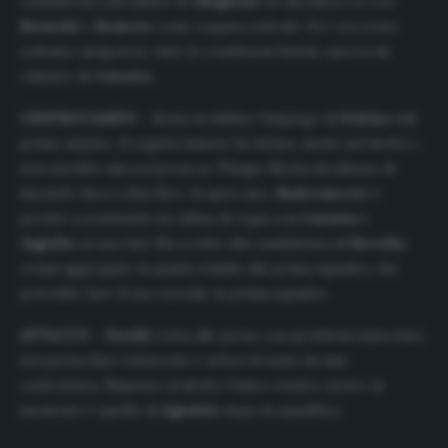
considerato più adatto di
Ghiglione
in una linea a 4, con
Biraschi
e
Romero
come coppia centrale. Per ora resta
soltanto un’ipotesi, viste le condizioni fisiche ancora da
valutare di
Criscito
.
CENTROCAMPO
– Resta in dubbio l’impiego di
Schöne
dal
primo minuto. Il regista danese ha deluso anche nel derby e
non sarebbe una sorpresa se Thiago Motta decidesse di
lasciarlo fuori a San Siro. In quel caso,
Radovanovic
è
pronto a sostituirlo in cabina di regia con
Cassata
e
Jagiello
ai suoi lati. Ma occhio alla candidatura di
Rovella
ormai aggregato in pianta stabile alla prima squadra, che
potrebbe fare il suo esordio in prima squadra.
ATTACCO
–
Favilli
resta alle prese con problemi muscolari,
nel particolare l’attaccate è ai box frenato da una
contrattura. Rispetto al derby, l’unico rientro sicuro al
momento è quello di
Agudelo
dopo la squalifica.