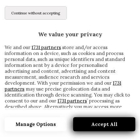
Continue without accepting
We value your privacy
We and our
1731 partners
store and/or access
information on a device, such as cookies and process
personal data, such as unique identifiers and standard
information sent by a device for personalised
advertising and content, advertising and content
measurement, audience research and services
development. With your permission we and our
1731
partners
may use precise geolocation data and
identification through device scanning. You may click to
consent to our and our
1731 partners
’ processing as
described above. Alternatively you may access more
GENOA, THIAGO MOTTA CAMBIA: DIFESA A
detailed information and change your preferences
4, SCHÖNE E FAVILLI IN DUBBIO, TORNA
before consenting or to refuse consenting. Please note
AGUDELO
Manage Options
Accept All
that some processing of your personal data may not
require your consent, but you have a right to object to
written by
Redazione Cronache
such processing. Your preferences will apply to this
19 Dicembre 2019