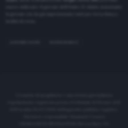
essere utilizzato. Il giovane dell’Under 23, infatti, nonostante
la giovane età, ha già impressionato tutti per forza fisica e
facilità di corsa.
ALPHONSO DAVIES
BAYERN MONACO
Cronache di spogliatoio è una testata giornalistica
regolarmente registrata presso il tribunale di Firenze al N.
6119 in data 01/07/2020 dell'apposito pubblico registro.
Direttore responsabile: Emanuele Corazzi
CRONACHE DI SPOGLIATOIO Srl con SpA/ P.I.