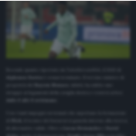
website only. You can change your preferences or
withdraw your consent at any time by returning to this
site and clicking the
privacy policy
button at the bottom
of the webpage.
Secondo quanto riportato da
TuttoMercatoWeb
, il 2020 di
Alphonso Davies
è ormai terminato. Il terzino sinistro di
proprietà del
Bayern Monaco
, infatti, ha subito uno
strappo ai legamenti della caviglia destra e resterà ai box
dalle 6 alle 8 settimane
.
Con i tanti impegni ravvicinati che aspettano la formazione
di
Flick
, il tecnico dei bavaresi si guarda intorno alla ricerca
di alternative valide. Oltre a
Lucas Hernandez
e
David
Alaba
, anche il diciassettenne
Bright Arrey Mbi
potrebbe