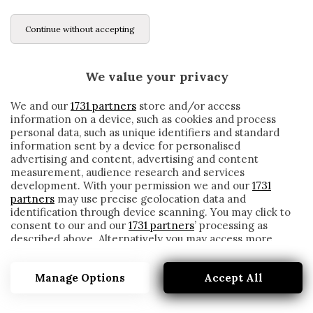
Continue without accepting
We value your privacy
We and our
1731 partners
store and/or access
information on a device, such as cookies and process
personal data, such as unique identifiers and standard
information sent by a device for personalised
advertising and content, advertising and content
measurement, audience research and services
development. With your permission we and our
1731
partners
may use precise geolocation data and
identification through device scanning. You may click to
consent to our and our
1731 partners
’ processing as
described above. Alternatively you may access more
IL 2020 DI ALPHONSO DAVIES È GIÀ FINITO
detailed information and change your preferences
before consenting or to refuse consenting. Please note
written by
Redazione Cronache
Manage Options
Accept All
that some processing of your personal data may not
26 Ottobre 2020
require your consent, but you have a right to object to
such processing. Your preferences will apply to this