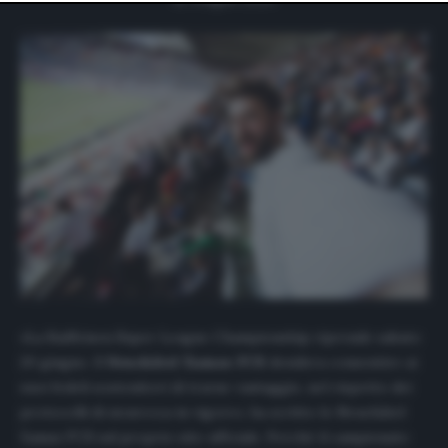
website only. You can change your preferences or
withdraw your consent at any time by returning to this
site and clicking the
privacy policy
button at the bottom
of the webpage.
«La Raiffeisen Super League Championship riprende sabato
20 giugno. Il
Neuchâtel
Xamax FCS
desidera consentire ai
suoi fedeli sostenitori di trarne vantaggio, nel rispetto dei
protocolli di sicurezza in vigore», ha scritto lo Neuchâtel
Xamax FCS sul proprio sito ufficiale. Perché il campionato