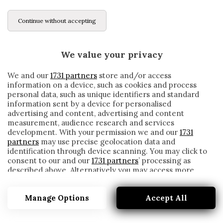
Continue without accepting
We value your privacy
We and our
1731 partners
store and/or access
information on a device, such as cookies and process
personal data, such as unique identifiers and standard
information sent by a device for personalised
advertising and content, advertising and content
measurement, audience research and services
development. With your permission we and our
1731
partners
may use precise geolocation data and
identification through device scanning. You may click to
consent to our and our
1731 partners
’ processing as
described above. Alternatively you may access more
IL BIZZARRO MODO CON CUI IL
detailed information and change your preferences
NEUCHÂTEL SCEGLIERÀ CHI FAR ENTRARE
before consenting or to refuse consenting. Please note
ALLO STADIO
Manage Options
Accept All
that some processing of your personal data may not
require your consent, but you have a right to object to
written by
Redazione Cronache
such processing. Your preferences will apply to this
12 Giugno 2020