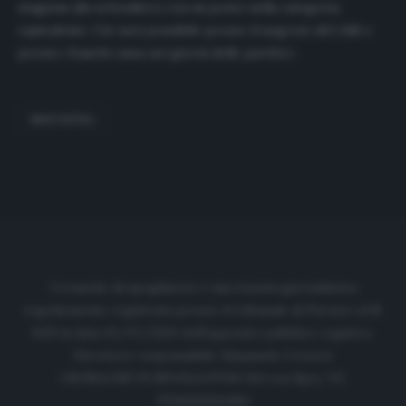
stagione (da settembre) con un posto nella categoria
equivalente. Ciò sarà possibile presso il negozio del club e
presso i banchi cassa nei giorni delle partite».
NEUCHÂTEL
Cronache di spogliatoio è una testata giornalistica
regolarmente registrata presso il tribunale di Firenze al N.
6119 in data 01/07/2020 dell'apposito pubblico registro.
Direttore responsabile: Emanuele Corazzi
CRONACHE DI SPOGLIATOIO Srl con SpA/ P.I.
IT06933610484