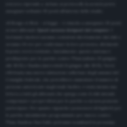
svizzero riprende e, in base ai protocolli, la società potrà
assegnare soltanto 30 posti all’interno dello stadio.
«Il Rouge et Noir – si legge – è riuscito a assegnare 30 posti
ai suoi abbonati.
Questi saranno designati dal computer
. I
fortunati vincitori saranno contattati direttamente dal club e
avranno 24 ore per confermare la loro presenza, altrimenti
il ​​posto verrà restituito.
Inizialmente, questo sistema è
predisposto per le partite contro Thun (sabato 20 giugno
alle 18:15) e Basilea (mercoledì 24 giugno alle 18:15). Verrà
effettuata una nuova valutazione sulla base degli annunci del
Consiglio federale, che potrebbero aumentare il numero di
persone autorizzate negli stadi.
Inoltre, è stata inviata una
lettera a tutti gli abbonati che spiega come il club intende
compensare i propri tifosi per le partite a cui non possono
partecipare.
Per quanto riguarda i possessori di biglietti per
le partite inizialmente programmate per marzo contro
Thun, Basileae San Gallo, potranno scambiarli la prossima