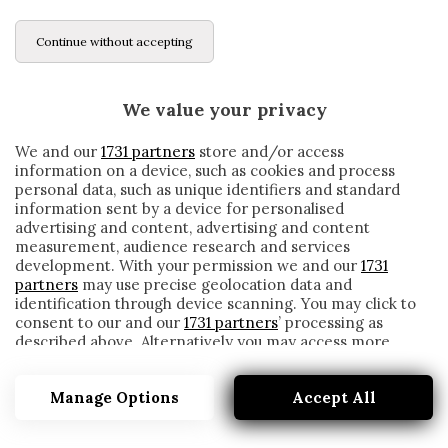
Continue without accepting
We value your privacy
We and our
1731 partners
store and/or access
information on a device, such as cookies and process
personal data, such as unique identifiers and standard
information sent by a device for personalised
advertising and content, advertising and content
measurement, audience research and services
development. With your permission we and our
1731
partners
may use precise geolocation data and
identification through device scanning. You may click to
consent to our and our
1731 partners
’ processing as
described above. Alternatively you may access more
«IL CALCIATORE PIÙ RICCO DEL MONDO
detailed information and change your preferences
GIOCA NEL GETAFE»
before consenting or to refuse consenting. Please note
Manage Options
Accept All
that some processing of your personal data may not
written by
Redazione Cronache
require your consent, but you have a right to object to
10 Maggio 2020
such processing. Your preferences will apply to this