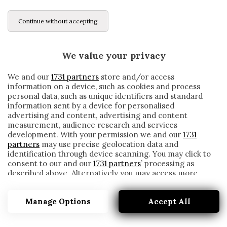
Continue without accepting
We value your privacy
We and our
1731 partners
store and/or access
information on a device, such as cookies and process
personal data, such as unique identifiers and standard
information sent by a device for personalised
advertising and content, advertising and content
measurement, audience research and services
development. With your permission we and our
1731
partners
may use precise geolocation data and
identification through device scanning. You may click to
consent to our and our
1731 partners
’ processing as
described above. Alternatively you may access more
IL COVID RITARDA LE CONSEGNE E IL
detailed information and change your preferences
VICENZA GIOCA CON LE MAGLIE VECCHIE
before consenting or to refuse consenting. Please note
Manage Options
Accept All
that some processing of your personal data may not
written by
Redazione Cronache
require your consent, but you have a right to object to
26 Ottobre 2020
such processing. Your preferences will apply to this