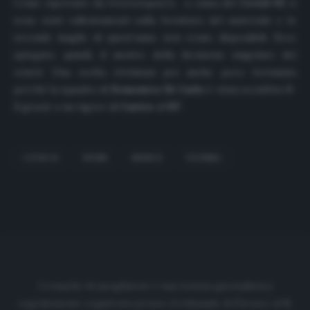
Come riportato da
trivenetogoal.it,
a causa del
Covid-19
ci
sono stati rallentamenti sulla fornitura del materiale e le
seconde maglie di quest’anno non erano disponibili. Ecco
spiegato, quindi, il motivo della decisione singolare dei
veneti. Una scelta rivelatasi poi anche poco fortunata
perché la squadra di
Domenico Di Carlo
è stata sconfitta
3-
2
grazie a un rigore di
Castro
al
93′
.
COVID-19
DIVISE
SERIE B
VICENZA
Cronache di spogliatoio è una testata giornalistica
regolarmente registrata presso il tribunale di Firenze al N.