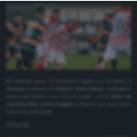
website only. You can change your preferences or
withdraw your consent at any time by returning to this
site and clicking the
privacy policy
button at the bottom
of the webpage.
Ha suscitato un po’ di curiosità la maglia con cui sabato il
Vicenza
ha affrontato la
Spal
al “
Paolo Mazza
” di
Ferrara
. I
biancorossi, infatti, sono scesi in campo con le
divise da
trasferta della scorsa stagione
. Il motivo nel week-end è
stato un piccolo giallo.
Ritardi