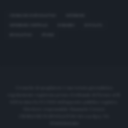
CRONACHE DI SPOGLIATOIO
DIFENSORE
DIFENSORE CENTRALE
ROMANZO
SCIVOLATA
SPOGLIATOIO
STORIE
Cronache di spogliatoio è una testata giornalistica
regolarmente registrata presso il tribunale di Firenze al N.
6119 in data 01/07/2020 dell'apposito pubblico registro.
Direttore responsabile: Emanuele Corazzi
CRONACHE DI SPOGLIATOIO Srl con SpA/ P.I.
IT06933610484