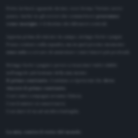
Petto in fuori, sguardo deciso, voce ferma. Vietato avere
paura. Anche se gli errori che commetterò
peseranno
come macigni
, è il destino dei difensori centrali.
Appena prima di entrare in campo, stringo forte i pugni.
Posso contare sulla squadra, ma in quel preciso momento
sono solo
a cercare di annientare i miei timori più profondi.
Stringo forte i pugni e provo a ricacciare tutti i dubbi
nell’angolo p
iù lontano della mia mente.
Il primo contrasto
. Continuo a ripetermi che
devo
vincere il primo contrasto
.
Così i miei compagni avranno fiducia.
Così il mister si rasserenerà.
Così darò il via ad un’altra battaglia.
La mia, contro il resto del mondo
.