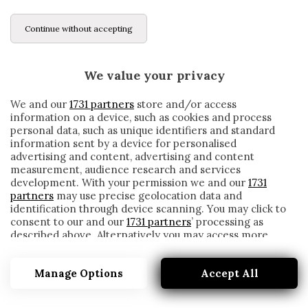
Continue without accepting
We value your privacy
We and our
1731 partners
store and/or access
information on a device, such as cookies and process
personal data, such as unique identifiers and standard
information sent by a device for personalised
advertising and content, advertising and content
measurement, audience research and services
development. With your permission we and our
1731
partners
may use precise geolocation data and
identification through device scanning. You may click to
consent to our and our
1731 partners
’ processing as
described above. Alternatively you may access more
IL DESTINO DEL DIFENSORE CENTRALE.
detailed information and change your preferences
before consenting or to refuse consenting. Please note
written by
Redazione Cronache
Manage Options
Accept All
that some processing of your personal data may not
25 Giugno 2017
require your consent, but you have a right to object to
such processing. Your preferences will apply to this