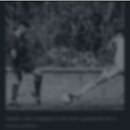
website only. You can change your preferences or
withdraw your consent at any time by returning to this
site and clicking the
privacy policy
button at the bottom
of the webpage.
Quando i miei compagni si volteranno a guardarmi, dovrò
essere perfetto.