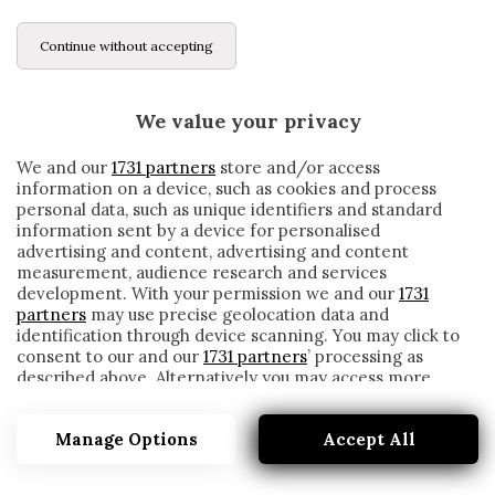
Continue without accepting
We value your privacy
We and our
1731 partners
store and/or access
information on a device, such as cookies and process
personal data, such as unique identifiers and standard
information sent by a device for personalised
advertising and content, advertising and content
measurement, audience research and services
development. With your permission we and our
1731
partners
may use precise geolocation data and
identification through device scanning. You may click to
consent to our and our
1731 partners
’ processing as
described above. Alternatively you may access more
IL NAPOLI È SENZA STIPENDI DA
detailed information and change your preferences
SETTEMBRE: MALUMORE TRA I GIOCATORI
before consenting or to refuse consenting. Please note
Manage Options
Accept All
that some processing of your personal data may not
written by
Redazione Cronache
require your consent, but you have a right to object to
25 Novembre 2020
such processing. Your preferences will apply to this