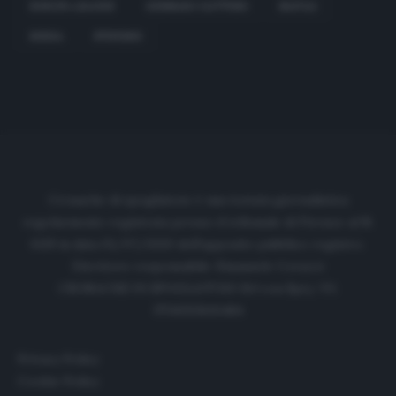
EUROPA LEAGUE
GENNARO GATTUSO
NAPOLI
RJIEKA
STIPENDI
Cronache di spogliatoio è una testata giornalistica
regolarmente registrata presso il tribunale di Firenze al N.
6119 in data 01/07/2020 dell'apposito pubblico registro.
Direttore responsabile: Emanuele Corazzi
CRONACHE DI SPOGLIATOIO Srl con SpA/ P.I.
IT06933610484
Privacy Policy
Cookie Policy