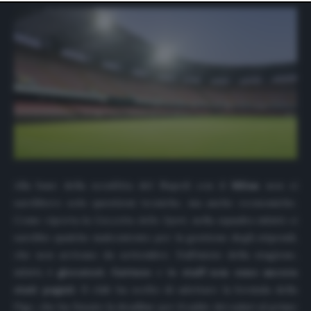
website only. You can change your preferences or
withdraw your consent at any time by returning to this
site and clicking the
privacy policy
button at the bottom
of the webpage.
Alla base della sconfitta del Napoli con il
Milan
non ci
sarebbero solo questioni tecniche, ma anche economiche.
Come riporta la
Gazzetta dello Sport
, nella squadra infatti ci
sarebbe qualche malcontento per la gestione degli stipendi,
che non arrivano da settembre. Dall’inizio della stagione,
infatti,
i giocatori
,
Gattuso
e l
o staff non sono ancora
stati pagati
. Il club ha scelto di adottare la formula della
Figc, che ha fissato la deadline per il saldo dei salari al primo