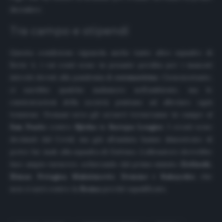
dicembre.
Tra campo e stipendi
Questa condizione riguarda anche tante altre squadre di
Serie A, i cui conti sono in pesante perdita per i mancati
introiti dovuti alla pandemia di
coronavirus
. Ciononostante,
ci sarebbe qualche malumore nell’ambiente, ma le
rassicurazioni della società puntano ad alleviare ogni
tensione. Domani sera gli azzurri torneranno in campo al
San Paolo
contro
Rjieka
in
Europa League
. I croati sono
decimati dal Covid, ma già all’andata hanno dimostrato di
poter far male alla squadra di Gattuso. L’allenatore dovrebbe
fare ampio turnover, schierando dal primo minuto
Zielinski
,
Elmas
,
Petagna
,
Maksimovic
,
Demme
e
Bakayoko
, che
non ci sarà contro la
Roma
perché squalificato.