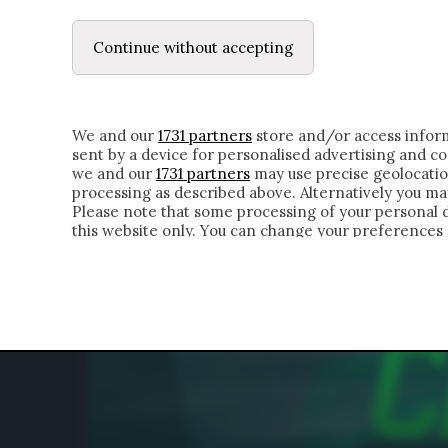
LE LETTERE
IL CONTADINO | DONYELL 
Continue without accepting
HOMEPAGE
CHI SIAMO
LETTERE
APPRO
We and our
1731 partners
store and/or access inform
sent by a device for personalised advertising and 
we and our
1731 partners
may use precise geolocatio
processing as described above. Alternatively you m
Please note that some processing of your personal da
this website only. You can change your preferences 
of the webpage.