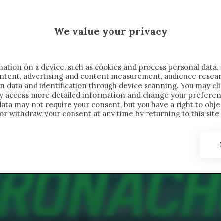
MALEN X CRONACHE
We value your privacy
FONDIMENTI
REPORTAGE
SALVATO NELLE NOTE
C
ation on a device, such as cookies and process personal data, 
content, advertising and content measurement, audience resea
n data and identification through device scanning. You may cl
ay access more detailed information and change your preferen
ta may not require your consent, but you have a right to objec
or withdraw your consent at any time by returning to this site