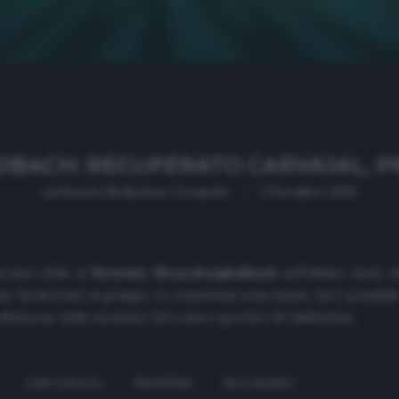
GLADBACH: RECUPERATO CARVAJAL,
written by
Redazione Cronache
7 Dicembre 2020
ecisiva sfida al
Borussia Moenchengladbach
nell’ultimo turno 
he ha lavorato in gruppo. Le sensazioni sono buone, ma è possibile
 all’interno delle strutture del centro sportivo di Valdebebas.
DANI CARVAJAL
INFORTUNI
REAL MADRID