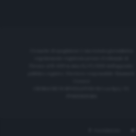
Cronache di spogliatoio è una testata giornalistica
regolarmente registrata presso il tribunale di
Firenze al N. 6119 in data 01/07/2020 dell'apposito
pubblico registro. Direttore responsabile: Emanuele
Corazzi
CRONACHE DI SPOGLIATOIO Srl con SpA/ P.I.
IT06933610484
FACEBOOK