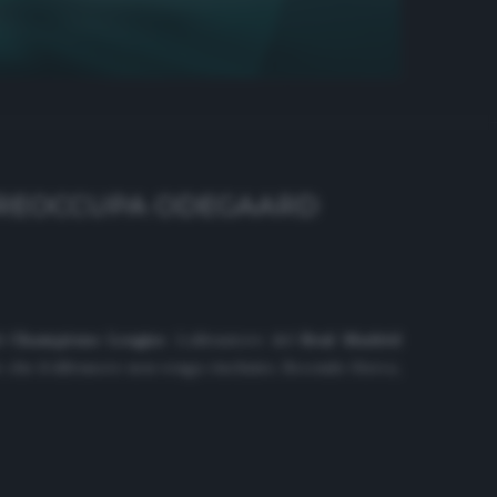
 PREOCCUPA ODEGAARD
di
Champions League
. L’allenatore del
Real Madrid
 che il difensore non venga rischiato. Secondo
Marca
,