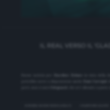
IL REAL VERSO IL ‘
Buone notizia per
Zinedine Zidane
in vista della d
potrebbe avere a disposizione anche
Dani Carvajal
c
però, non ci sarà
Odegaard
, che si è allenato a parte
BORUSSIA MOENCHENGLADBACH
CHAMPIONS LEAGUE