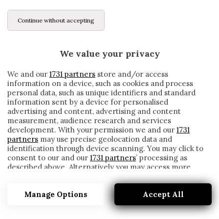
Continue without accepting
We value your privacy
We and our
1731 partners
store and/or access
information on a device, such as cookies and process
personal data, such as unique identifiers and standard
information sent by a device for personalised
advertising and content, advertising and content
measurement, audience research and services
development. With your permission we and our
1731
partners
may use precise geolocation data and
identification through device scanning. You may click to
consent to our and our
1731 partners
’ processing as
described above. Alternatively you may access more
INTER, BIRAGHI: «RONALDO E CHIVU I MIEI
detailed information and change your preferences
DUE IDOLI. IL GOL AL CITY…»
before consenting or to refuse consenting. Please note
Manage Options
Accept All
that some processing of your personal data may not
written by
Redazione Cronache
require your consent, but you have a right to object to
21 Aprile 2020
such processing. Your preferences will apply to this