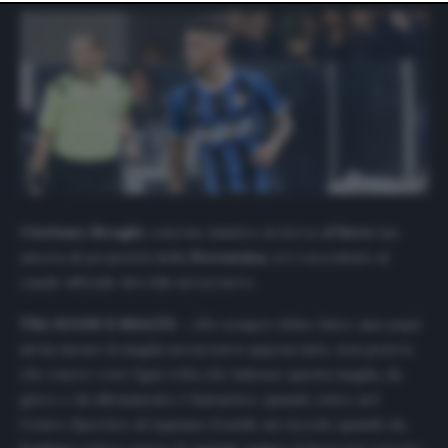
website only. You can change your preferences or
withdraw your consent at any time by returning to this
site and clicking the
privacy policy
button at the bottom
of the webpage.
Cristiano Biraghi
, esterno sinistro in forza all’
Inter
ma
ancora di proprietà della
Fiorentina
, si è raccontato al
canale ufficiale del club nerazzurro.
TRA SOGNI E REALTÀ –
«Ho sempre tifato Inter, mio papà
mi ha messo la maglia nerazzurra appena nato, non poteva
che essere così. Ogni volta che indosso questa maglia, da
gioco o da allenamento è fantastico, quando entro nel
Centro Sportivo di Appiano Gentile mi ricordo quando da