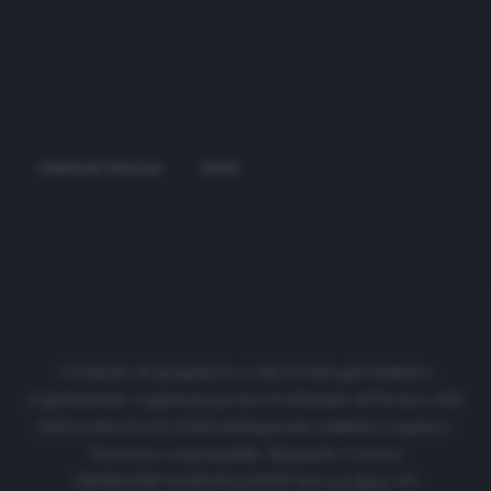
CRISTIANO BIRAGHI
INTER
Cronache di spogliatoio è una testata giornalistica
regolarmente registrata presso il tribunale di Firenze al N.
6119 in data 01/07/2020 dell'apposito pubblico registro.
Direttore responsabile: Emanuele Corazzi
CRONACHE DI SPOGLIATOIO Srl con SpA/ P.I.