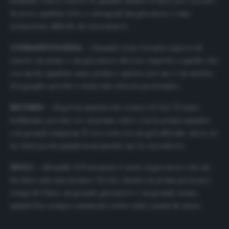
bambino volevo essere lì, quando andavo lì fuori per cercare
di avere qualche foto o autografi dai giocatori, è una
sensazione difficile da raccontare».
CONSAPEVOLEZZA –
«Quando sono tornato sapevo di
essere un uomo e un giocatore diverso rispetto a quello che
era uscito qualche anno prima e questo per me è un motivo
d’orgoglio perché è stata una vittoria personale».
RICORDI –
«Il gol in amichevole contro il City? È stato
bellissimo perché ero al primo ritiro con la prima squadra
con grandi campioni. È vero non era un gol ufficiale, ma io ne
ho fatti pochi quindi sicuramente me lo ricorderò».
IDOLI –
«Ronaldo il Fenomeno è stato il giocatore che mi
ha fatto più emozionare. Poi ho vissuto in prima persona i
tempi di Chivu, un grande giocatore e un grande uomo,
quindi l’ho sempre ammirato sotto tutti i punti di vista».