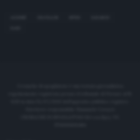
AGOUMÉ
GRAVILLON
INTER
KARAMOH
RADU
Cronache di spogliatoio è una testata giornalistica
regolarmente registrata presso il tribunale di Firenze al N.
6119 in data 01/07/2020 dell'apposito pubblico registro.
Direttore responsabile: Emanuele Corazzi
CRONACHE DI SPOGLIATOIO Srl con SpA/ P.I.
IT06933610484