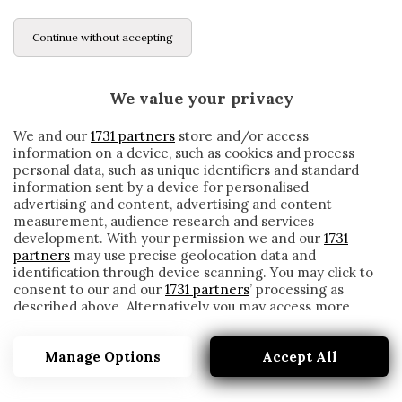
Continue without accepting
We value your privacy
We and our
1731 partners
store and/or access
information on a device, such as cookies and process
personal data, such as unique identifiers and standard
information sent by a device for personalised
advertising and content, advertising and content
measurement, audience research and services
development. With your permission we and our
1731
partners
may use precise geolocation data and
identification through device scanning. You may click to
consent to our and our
1731 partners
’ processing as
described above. Alternatively you may access more
INTER, DAMIANI: «RADU TRA I TOP PER
detailed information and change your preferences
L’ETÀ CHE HA, FARÀ IL VICE-HANDA.
before consenting or to refuse consenting. Please note
AGOUMÉ? RINNOVO SCONTATO, POI…»
Manage Options
Accept All
that some processing of your personal data may not
require your consent, but you have a right to object to
written by
Redazione Cronache
such processing. Your preferences will apply to this
7 Agosto 2020