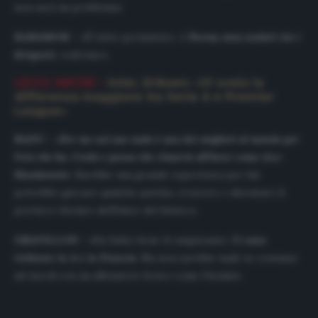
non sarà un problema»
KARAMOH –
«È tutto prematuro. A
Parma sono andati via i
dirigenti
, vedremo».
LEGGI ANCHE –
Inter, Eriksen: «Vi svelo la
differenza maggiore tra Serie A e Premier
League»
RADU –
«
Per me nel suo ruolo è uno dei migliori al mondo per
l’età che ha. Credo e penso che rimarrà all’Inter come vice-
Handanovic
. Sarebbe una grande esperienza per lui:
potrebbe giocare qualche partita, crescere e diventare il
portiere titolare dell’Inter del futuro».
GRAVILLON –
«Ha finito bene il campionato.
Ci sono
richieste in A e in Francia
. Ma non sarebbe male se restasse
ad Ascoli con un allenatore bravo come Dionisi».