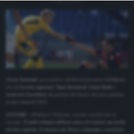
website only. You can change your preferences or
withdraw your consent at any time by returning to this
site and clicking the
privacy policy
button at the bottom
of the webpage.
Oscar Damiani
, procuratore di diversi giocatori dell’
Inter
,
tra cui
Lucien
Agoumé
,
Yann
Karamoh
,
Ionut Radu
e
Andreaw
Gravillon
, ha parlato del futuro dei suoi assistiti
ai microfoni di
TMW
.
AGOUMÉ –
«Il futuro? Vedremo, ci sono società che lo
cercano.
È molto stimato all’Inter, piace al Crotone ma anche
ad altre squadre. Il rinnovo con l’Inter, comunque, è scontato,