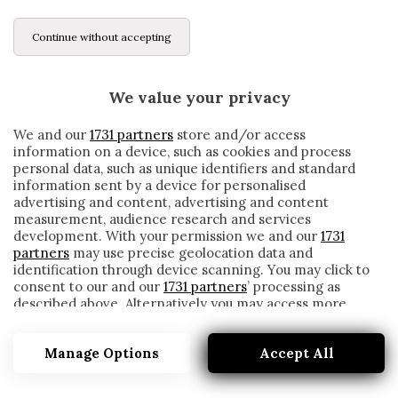
Continue without accepting
We value your privacy
We and our
1731 partners
store and/or access
information on a device, such as cookies and process
personal data, such as unique identifiers and standard
information sent by a device for personalised
advertising and content, advertising and content
measurement, audience research and services
development. With your permission we and our
1731
partners
may use precise geolocation data and
identification through device scanning. You may click to
consent to our and our
1731 partners
’ processing as
described above. Alternatively you may access more
INTER, DUE ANNI DI FILA DA 20 GOL PER
detailed information and change your preferences
LUKAKU. SOLO SETTE NELLA LISTA
before consenting or to refuse consenting. Please note
Manage Options
Accept All
that some processing of your personal data may not
written by
Redazione Cronache
require your consent, but you have a right to object to
3 Aprile 2021
such processing. Your preferences will apply to this