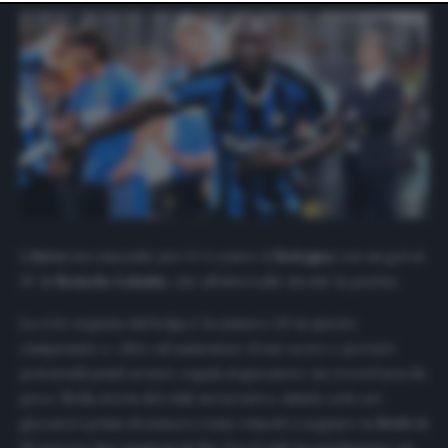
website only. You can change your preferences or
withdraw your consent at any time by returning to this
site and clicking the
privacy policy
button at the bottom
of the webpage.
L’
Inter
sta vincendo per 0-1 contro il
Bologna
con un gol al
31′ di
Romelu Lukaku
, che all’intervallo decide la partita.
La rete segnata dal belga è la numero 20 in questo
campionato e, oltre ad aumentare il suo score e portare
potenziali punti ai suoi, regala al giocatore un record non da
poco. Nella storia del club nerazzurro, infatti, solo sei
giocatori prima di stasera erano riusciti a segnare in
Serie A