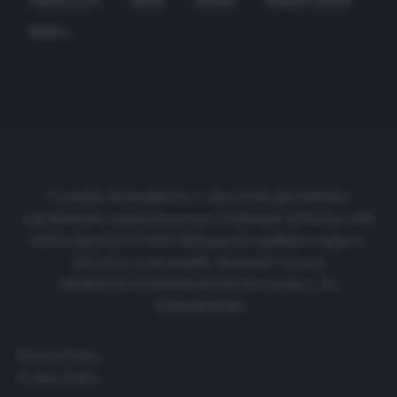
FANTACALCIO
INTER
LUKAKU
ROMELU LUKAKU
SERIE A
Cronache di spogliatoio è una testata giornalistica
regolarmente registrata presso il tribunale di Firenze al N.
6119 in data 01/07/2020 dell'apposito pubblico registro.
Direttore responsabile: Emanuele Corazzi
CRONACHE DI SPOGLIATOIO Srl con SpA/ P.I.
IT06933610484
Privacy Policy
Cookie Policy