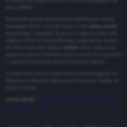
20 gol per due stagioni di fila. Ora il club ha guadagnato un
nuovo affiliato.
Prima di lui i grandi campioni erano stati Meazza, Amadei,
Boninsegna, Nyers, Vieri, fino al più recente
Mauro Icardi
.
In particolare, l’argentino ha messo a segno 24 centri nella
stagione 2016/17 e 29 in quella dopo, prima del suo declino
che l’ha portato alla cessione.
Lukaku
, invece, nella scorsa
annata ha centrato l’obiettivo in 23 occasioni, ora come detto
è a quota 20 ma mancano ancora 11 giornate al gong.
Considerando tutte le competizioni, in questa stagione l’ex
Manchester United ha collezionato 34 presenze condite da
25 gol e 7 assist.
LEGGI ANCHE
–
PSG, terza sconfitta di fila in casa. Non
succedeva da 14 anni