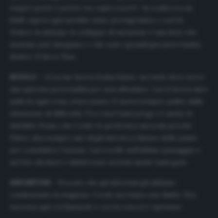
magari giochi 5 partite ma voglio tenerti”
. In realtà era un
bluff, sapevo già sarebbe stato protagonista e così fu.
Vedere in anticipo lo sviluppo di un’azione è una dote che
nessuno può insegnare e che solo i grandi giocatori hanno
dentro. E lui ce l’ha».
RUOLO
– «Con me faceva il play basso, un ruolo dove serve
una spiccata personalità per non affondare. Lui si faceva dare
palla in ogni zona, senza paura. E usciva sempre pulito dalla
situazione di difficoltà. Tra i suoi tanti pregi c’è anche la
duttilità. Penso che Conte lo preferisca mezzala perché
l’Inter alza sempre uno degli interni a ridosso delle punte
per concludere l’azione. Lui eccelle nell’ultimo passaggio e
nel tiro da fuori e infatti sono arrivati anche tanti gol».
INFORTUNI
– Peccato che gli infortuni gli abbiano
condizionato la stagione. Credo sia l’unico suo limite. Era
successo già col Sassuolo e ora la cosa si è ripetuta».