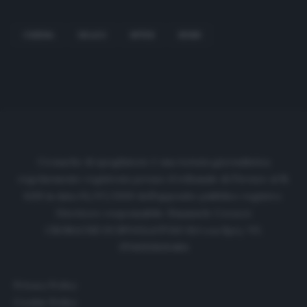
CESENA
DRAGO
INTER
SENSI
Cronache di spogliatoio è una testata giornalistica
regolarmente registrata presso il tribunale di Firenze al N.
6119 in data 01/07/2020 dell'apposito pubblico registro.
Direttore responsabile: Emanuele Corazzi
CRONACHE DI SPOGLIATOIO Srl con SpA/ P.I.
IT06933610484
Privacy Policy
Cookie Policy