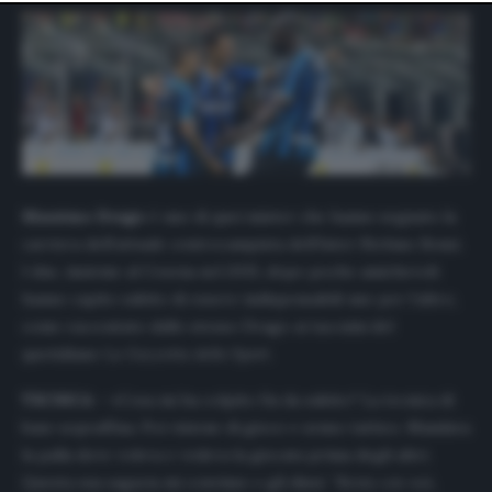
website only. You can change your preferences or
withdraw your consent at any time by returning to this
site and clicking the
privacy policy
button at the bottom
of the webpage.
Massimo Drago
è uno di quei mister che hanno segnato la
carriera dell’attuale centrocampista dell’Inter Stefano Sensi.
I due, insieme al Cesena nel 2015, dopo poche amichevoli
hanno capito subito di essere indispensabili uno per l’altro,
come raccontato dallo stesso Drago ai taccuini del
quotidiano
La Gazzetta dello Sport
.
TECNICA
– «Cosa mi ha colpito fin da subito? La tecnica di
base sopraffina. Poi visione di gioco e senso tattico. Mandava
la palla dove voleva e vedeva la giocata prima degli altri.
Questa sua sagacia mi convinse e gli dissi: “
Resta con noi,