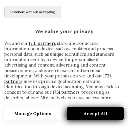
Continue without accepting
We value your privacy
We and our
1731 partners
store and/or access
information on a device, such as cookies and process
personal data, such as unique identifiers and standard
information sent by a device for personalised
advertising and content, advertising and content
measurement, audience research and services
development. With your permission we and our
1731
partners
may use precise geolocation data and
identification through device scanning. You may click to
consent to our and our
1731 partners
’ processing as
described above. Alternatively you may access more
INTER, IL PRIMO MISTER DI SENSI IN B: «MI
detailed information and change your preferences
CONVINSE PER UN MOTIVO»
before consenting or to refuse consenting. Please note
Manage Options
Accept All
that some processing of your personal data may not
written by
Redazione Cronache
require your consent, but you have a right to object to
11 Aprile 2020
such processing. Your preferences will apply to this