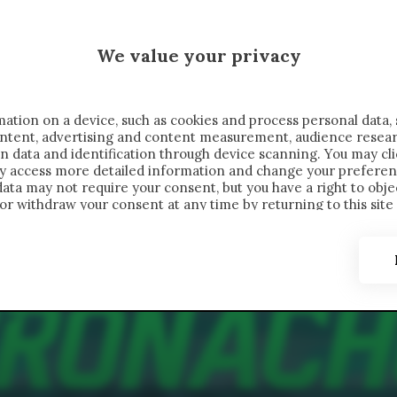
 SAELEMAEKERS X CRONACHE
We value your privacy
FONDIMENTI
REPORTAGE
SALVATO NELLE NOTE
C
ation on a device, such as cookies and process personal data, 
content, advertising and content measurement, audience resea
n data and identification through device scanning. You may cl
ay access more detailed information and change your preferen
ta may not require your consent, but you have a right to objec
or withdraw your consent at any time by returning to this site