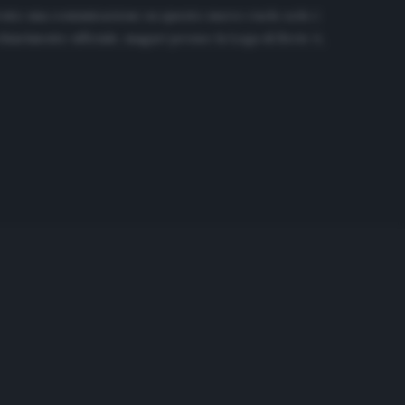
uto una comunicazione su questo nuovo ruolo solo i
iarimento ufficiale, magari presso la Lega di Serie A,