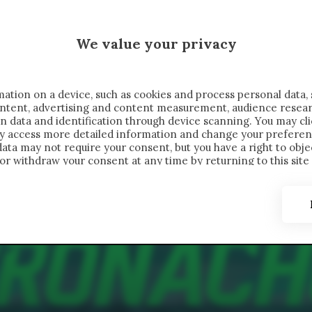
 SAELEMAEKERS X CRONACHE
We value your privacy
FONDIMENTI
REPORTAGE
SALVATO NELLE NOTE
C
ation on a device, such as cookies and process personal data, 
content, advertising and content measurement, audience resea
n data and identification through device scanning. You may cl
ay access more detailed information and change your preferen
ta may not require your consent, but you have a right to objec
or withdraw your consent at any time by returning to this site