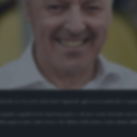
ofoni de
La Gazzetta dello Sport
riguardo agli errori arbitrali e a qu
 seguito a quell’errore macroscopico, e di aver rotto il fronte nel s
bia apprezzato i miei toni e che abbia confermato come sabato
abb