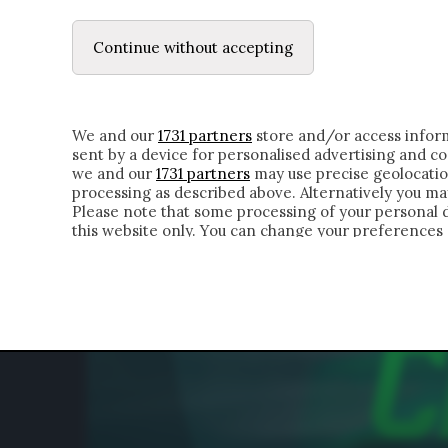
LE LETTERE
DUBBI INTERIORI | ALEXIS
Continue without accepting
HOMEPAGE
CHI SIAMO
LETTERE
APPRO
We and our
1731 partners
store and/or access inform
sent by a device for personalised advertising and 
we and our
1731 partners
may use precise geolocatio
processing as described above. Alternatively you m
Please note that some processing of your personal da
this website only. You can change your preferences 
of the webpage.