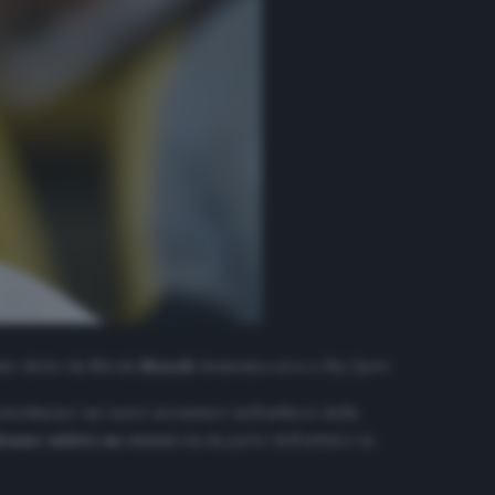
anto detto da Nicola
Rizzoli
domenica sera a
Sky Sport
.
ottolineare un vuoto normativo nell’utilizzo della
iamo subìto un errore
sia da parte dell’arbitro in