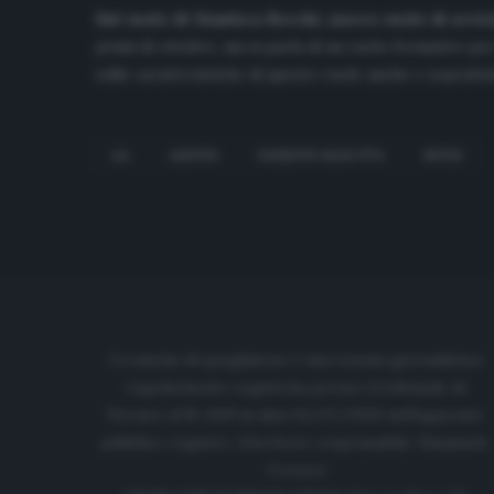
Sul ruolo di Gianluca Rocchi, nuovo ruolo di avvic
primi di ottobre, ma si parla di un ruolo formativo pe
sulle caratteristiche di questo ruolo anche e soprat
AIA
ARBITRI
GIUSEPPE MAROTTA
INTER
Cronache di spogliatoio è una testata giornalistica
regolarmente registrata presso il tribunale di
Firenze al N. 6119 in data 01/07/2020 dell'apposito
pubblico registro. Direttore responsabile: Emanuele
Corazzi