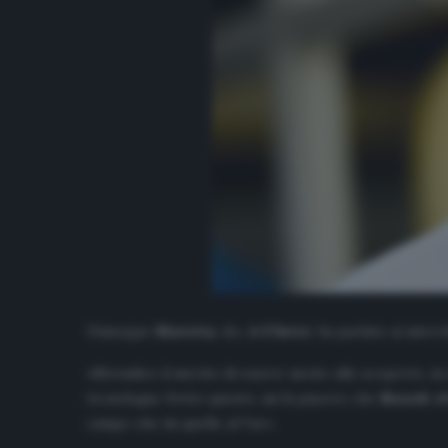
Giuseppe
Marotta
, d.s. dell’
Inter
, ha parlato ai micr
«Rivendico il merito di essere uscito allo scoperto, in
tecnologia. Detto questo, mi fa piacere che
Rizzoli
ab
campo che da quello al Var».