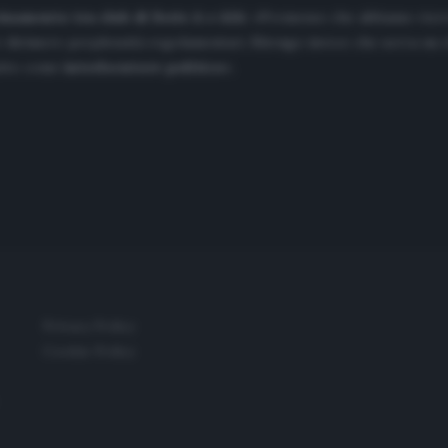
inamento tra club di Serie A e AIA:
«Premesso che abbiamo ricev
r dirimere perplessità regolamentari. Ritengo invece che serva un ch
tutto come
interlocutore politico
».
Privacy Policy
Cookie Policy