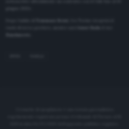
sottoscritto ufficialmente un contratto con il Club fino al 30
giugno 2021».
Dopo l’addio di
Tommaso Berni
, l’ex Torino ricoprirà il
ruolo di terzo portiere, mentre sarà
Ionut Radu
il vice
Handanovic
.
INTER
PADELLI
Cronache di spogliatoio è una testata giornalistica
regolarmente registrata presso il tribunale di Firenze al N.
6119 in data 01/07/2020 dell'apposito pubblico registro.