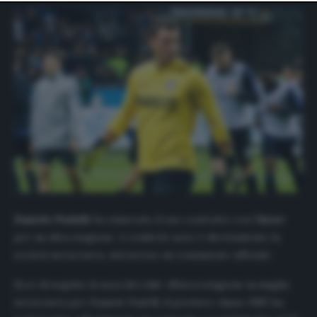
website only. You can change your preferences or
withdraw your consent at any time by returning to this
site and clicking the
privacy policy
button at the bottom
of the webpage.
Daniele Padelli
ha rinnovato il suo contratto con l’
Inter
per un altra stagione. A renderlo noto è direttamente la
società nerazzurra, attraverso un comunicato ufficiale.
Ecco di seguito la nota del club: «Nuova stagione in maglia
nerazzurra per Daniele Padelli: il portiere classe 1985 ha