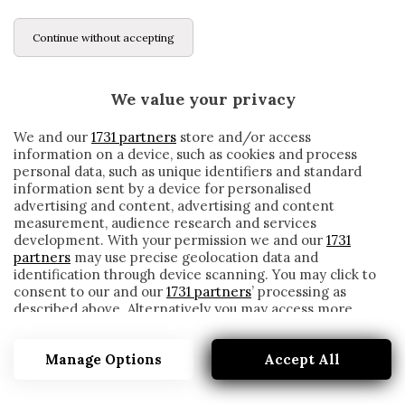
Continue without accepting
We value your privacy
We and our
1731 partners
store and/or access
information on a device, such as cookies and process
personal data, such as unique identifiers and standard
information sent by a device for personalised
advertising and content, advertising and content
measurement, audience research and services
development. With your permission we and our
1731
partners
may use precise geolocation data and
identification through device scanning. You may click to
consent to our and our
1731 partners
’ processing as
described above. Alternatively you may access more
INTER, PADELLI HA RINNOVATO. SARÀ IL
detailed information and change your preferences
TERZO PORTIERE DEI NERAZZURRI
before consenting or to refuse consenting. Please note
Manage Options
Accept All
that some processing of your personal data may not
written by
Redazione Cronache
require your consent, but you have a right to object to
14 Settembre 2020
such processing. Your preferences will apply to this