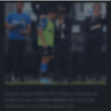
website only. You can change your preferences or
withdraw your consent at any time by returning to this
site and clicking the
privacy policy
button at the bottom
of the webpage.
Il medico sociale dell’Inter Piero Volpi si è espresso sui
tempi di recupero di
Alexis Sanchez
. Intervistato dal
tabloid cileno
La Cuarta
, ha risposto così: