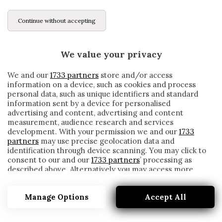
Continue without accepting
We value your privacy
We and our
1733 partners
store and/or access
information on a device, such as cookies and process
personal data, such as unique identifiers and standard
information sent by a device for personalised
advertising and content, advertising and content
measurement, audience research and services
development. With your permission we and our
1733
partners
may use precise geolocation data and
identification through device scanning. You may click to
consent to our and our
1733 partners
’ processing as
described above. Alternatively you may access more
INTER, PARLA IL MEDICO: «SANCHEZ IN
detailed information and change your preferences
CAMPO DA METÀ GENNAIO»
before consenting or to refuse consenting. Please note
Manage Options
Accept All
that some processing of your personal data may not
written by
Redazione Cronache
require your consent, but you have a right to object to
17 Novembre 2019
such processing. Your preferences will apply to this