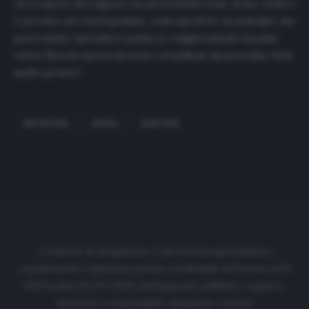
«Il recupero del ragazzo sta procedendo bene. Il suo rientro
è previsto per metà gennaio, come già detto in principio, ma
potrà anche riprendere prima se i miglioramenti saranno
veloci. Non ha ancora lavorato col pallone ma potrebbe farlo
molto presto».
INFORTUNI
INTER
SANCHEZ
Cronache di spogliatoio è una testata giornalistica
regolarmente registrata presso il tribunale di Firenze al N.
6119 in data 01/07/2020 dell'apposito pubblico registro.
Direttore responsabile: Emanuele Corazzi