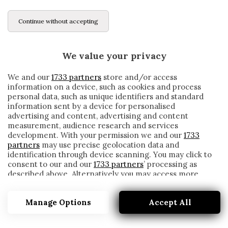
Continue without accepting
We value your privacy
We and our
1733 partners
store and/or access
information on a device, such as cookies and process
personal data, such as unique identifiers and standard
information sent by a device for personalised
advertising and content, advertising and content
measurement, audience research and services
development. With your permission we and our
1733
partners
may use precise geolocation data and
identification through device scanning. You may click to
consent to our and our
1733 partners
’ processing as
described above. Alternatively you may access more
INTER, TUTTI I GIOCATORI NEL MIRINO IN
detailed information and change your preferences
VISTA DI GENNAIO
before consenting or to refuse consenting. Please note
Manage Options
Accept All
that some processing of your personal data may not
written by
Cesare Ragionieri
require your consent, but you have a right to object to
18 Novembre 2019
such processing. Your preferences will apply to this