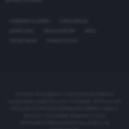
ALESSANDRO FLORENZI
ALFRED DUNCAN
ARTURO VIDAL
DEJAN KULUSEVSKI
INTER
OLIVIER GIROUD
RODRIGO DE PAUL
Cronache di spogliatoio è una testata giornalistica
regolarmente registrata presso il tribunale di Firenze al N.
6119 in data 01/07/2020 dell'apposito pubblico registro.
Direttore responsabile: Emanuele Corazzi
CRONACHE DI SPOGLIATOIO Srl con SpA/ P.I.