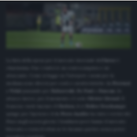
website only. You can change your preferences or
withdraw your consent at any time by returning to this
site and clicking the
privacy policy
button at the bottom
of the webpage.
La lista della spesa per il mercato invernale dell’
Inter
è
chiarissima. Due i rinforzi: un centrocampista e un
attaccante. Come si legge su
Tuttosport
, i nomi per la
mediana sono diversi per costi e caratteristiche: da
Florenzi
a
Vidal
passando per
Kulusevski
,
De
Paul
e
Duncan
. In
attacco invece, per il momento c’è solo
Olivier
Giroud
. Il
francese vuole lasciare il
Chelsea
, il ct
Didier
Deschamps
spinge per l’ipotesi e il ds
Piero Ausilio
ha visto i vertici dei
Blues
negli scorsi giorni. I londinesi però hanno il mercato
bloccato e resta il rebus se lo faranno partire senza poter
prendere sostituti.