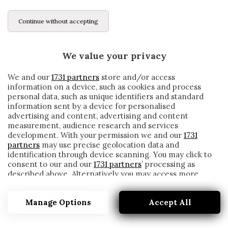
Continue without accepting
We value your privacy
We and our
1731 partners
store and/or access
information on a device, such as cookies and process
personal data, such as unique identifiers and standard
information sent by a device for personalised
advertising and content, advertising and content
measurement, audience research and services
development. With your permission we and our
1731
partners
may use precise geolocation data and
identification through device scanning. You may click to
consent to our and our
1731 partners
’ processing as
described above. Alternatively you may access more
INTERVENTO RIUSCITO PER CALDARA:
detailed information and change your preferences
ECCO QUANDO TORNERÀ
before consenting or to refuse consenting. Please note
Manage Options
Accept All
that some processing of your personal data may not
written by
Redazione Cronache
require your consent, but you have a right to object to
8 Ottobre 2020
such processing. Your preferences will apply to this