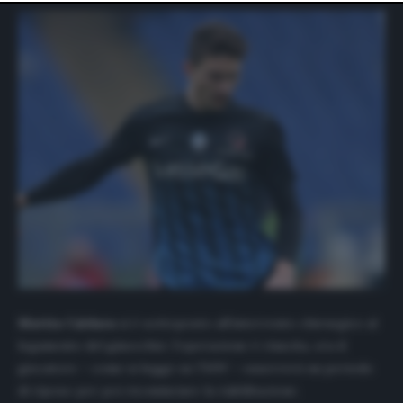
website only. You can change your preferences or
withdraw your consent at any time by returning to this
site and clicking the
privacy policy
button at the bottom
of the webpage.
Mattia Caldara
si è sottoposto all’intervento chirurgico al
legamento del ginocchio: l’operazione è riuscita, ora il
giocatore – come si legge su
TMW
– osserverà un periodo
di riposo per poi ricominciare la riabilitazione.