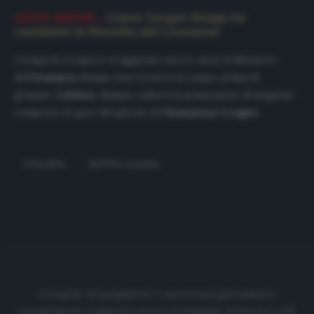
LEGGI ANCHE –
Come Jurgen Klopp ha
cambiato la filosofia del Liverpool
I tempi di recupero si aggirano sui tre mesi, il difensore
dell’
Atalanta
dunque non tornerà in campo prima di
gennaio.
Caldara
, dunque, salterà la prima parte di stagione
comprese le gare del girone di
Champions
League
.
ATALANTA
MATTIA CALDARA
Cronache di spogliatoio è una testata giornalistica
regolarmente registrata presso il tribunale di Firenze al N.