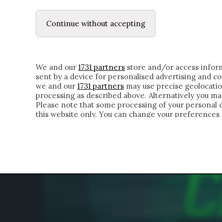
LE LETTERE
IL CONTADINO | DONYELL 
Continue without accepting
HOMEPAGE
CHI SIAMO
LETTERE
APPRO
We and our
1731 partners
store and/or access inform
sent by a device for personalised advertising and 
we and our
1731 partners
may use precise geolocatio
processing as described above. Alternatively you m
Please note that some processing of your personal da
this website only. You can change your preferences 
of the webpage.