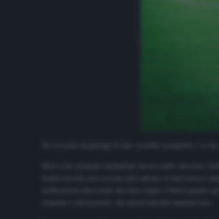
Ho trovato in garage le mie vecchie scarpette e le ho
Non ci ho pensato nemmeno un secondo, mi sono rituffato
barba incolta non ci sono più, adesso la mia testa è impe
nella stessa direzione dei miei sogni. Chissà quante g
stupido e incosciente, ma sinceramente innamorato.