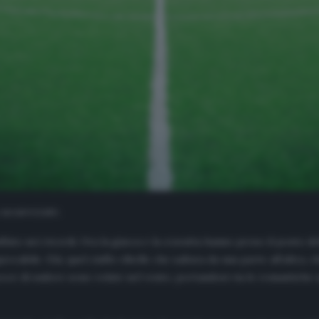
 accarezzate.
 nei ricordi. Ora la giacca e la cravatta hanno preso il posto della 
ccabile. Già, quel ciuffo ribelle che saltava da una parte all’altra, c
occe di sudore sono volate nel vento, portandosi via le romantiche 