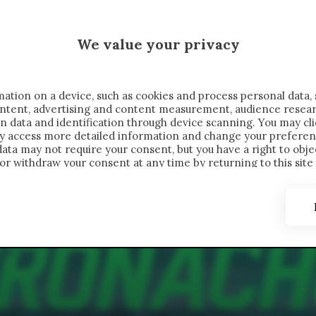
MALEN X CRONACHE
We value your privacy
FONDIMENTI
REPORTAGE
SALVATO NELLE NOTE
C
ation on a device, such as cookies and process personal data, 
content, advertising and content measurement, audience resea
n data and identification through device scanning. You may cl
ay access more detailed information and change your preferen
ta may not require your consent, but you have a right to objec
or withdraw your consent at any time by returning to this site