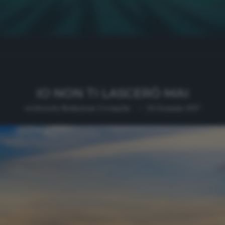
IO NON TI LASCERÒ MAI
written by
Redazione Cronache
24 Gennaio 2017