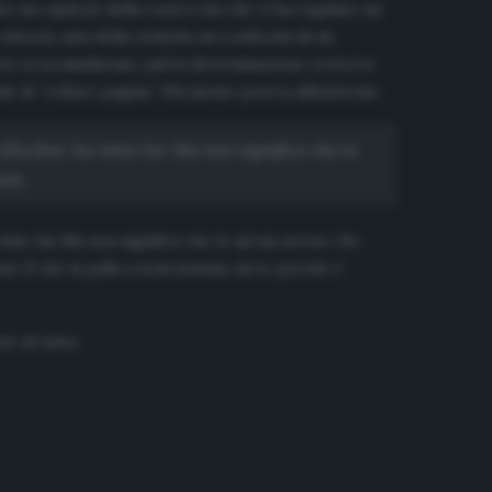
to un capitolo della vostra vita che vi ha regalato un
ttoria, anzi della rivincita nei confronti di un
erse si accumulavano, più la determinazione cresceva
e di “voltare pagina”. Più niente poteva abbattermi.
la fine, ha vinto lui. Ma non significa che io
nti.
into lui. Ma non significa che io mi sia arreso. Ho
ti. E che la palla rotola lontano da te perché è
ie di tutto.