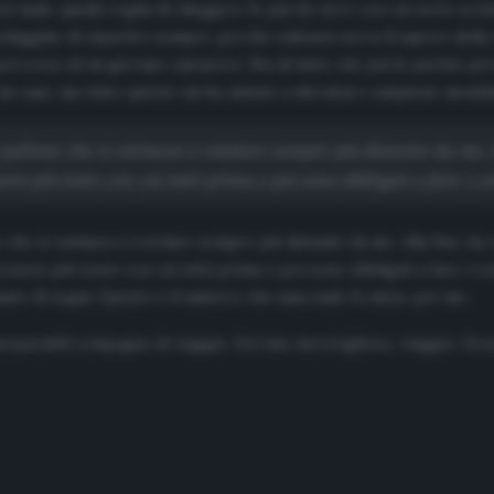
i male, quella voglia di rileggere le parole nere con cui avete scrit
daggine di ripartire sempre, perché rialzarsi aveva il sapore della vi
percorso di un giovane calciatore. Sta di fatto che più le partite p
un cane, ma tutto questo mi ha aiutato a diventare campione mondial
pallone che si ostinava a rotolare sempre più distante da me. Al
rio più tosto con cui tutti prima o poi sono obbligati a fare i co
che si ostinava a rotolare sempre più distante da me. Alla fine, ha v
sario più tosto con cui tutti prima o poi sono obbligati a fare i con
amato di sogni. Questo è il mistero che nasconde il calcio, per me.
nseparabili compagne di viaggio. Del mio meraviglioso, viaggio. Graz