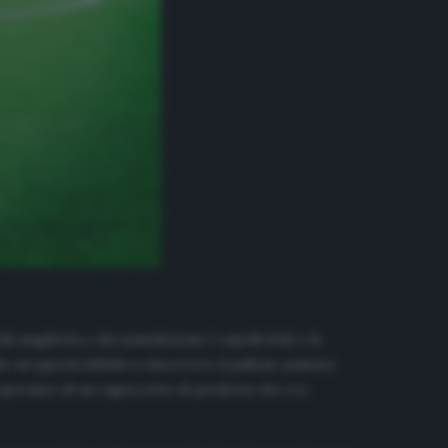
maglietta e dei pantaloncini. I capelli folti e la
he nei giorni infiniti a rincorrere il pallone puntava
speranze di un ragazzotto di periferia che era