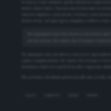
Io non so come chiamate quella maledetta voglia di fars
dolore dopo l’altro. Una dozzina di infortuni. La testar
universo ingiusto, concentrato a buttare ostacoli nel 
dentro di me. Ad ogni rigore sbagliato soffrivo come 
Ho impiegato una vita intera a rincorrere quel 
mi sia arreso. Ho capito che il tempo è l’avversa
Ho impiegato una vita intera a rincorrere quel pallone 
capito, semplicemente. Ho capito che il tempo è l’avver
destinata a finire tra i piedi di un altro ragazzino aff
Ma ora basta. Un’ultima spolverata alle mie vecchie, i
CALCIO
CAMPETTO
RETRO
STORIE