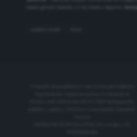
hanno giocato insieme: c’è un ottimo rapporto.
Immagi
ALBERICO EVANI
ITALIA
Cronache di spogliatoio è una testata giornalistica
regolarmente registrata presso il tribunale di
Firenze al N. 6119 in data 01/07/2020 dell'apposito
pubblico registro. Direttore responsabile: Emanuele
Corazzi
CRONACHE DI SPOGLIATOIO Srl con SpA/ P.I.
IT06933610484