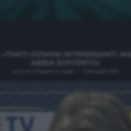
: «TANTI GIOVANI INTERESSANTI.
ABBIA SOFFERTO»
written by
Redazione Cronache
11 Novembre 2020