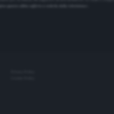
no quanto abbia sofferto a vederla dalla televisione
».
Privacy Policy
Cookie Policy