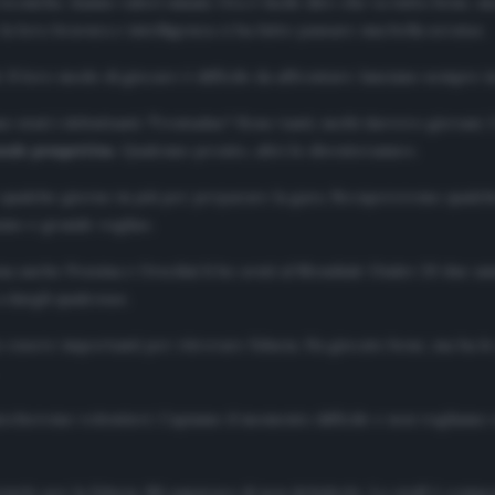
 tecniche, hanno valori umani. Ora è facile dire che va tutto bene, 
 la loro bravura e intelligenza ci ha fatto passare una bella serata».
. Il loro modo di giocare è difficile da affrontare: lanciano sempre i
 stati i debuttanti. Trentadue? Sono tanti, molti davvero giovani. 
ande prospettiva
. Qualcuno pronto, altri lo diventeranno».
qualche giorno in più per preparare la gara. Recupereremo qualche
asmo e grande voglia».
anche Pessina e Orsolini li ho avuti al Mondiale Under 20 due anni
a dargli qualcosa».
o essere importanti per ritrovare fiducia. Ha giocato bene, ma ha le
cheremo volentieri. Capiamo il momento difficile e non vogliamo 
ziarlo per la fiducia. Mi auguravo di non deluderlo. Lo staff è co