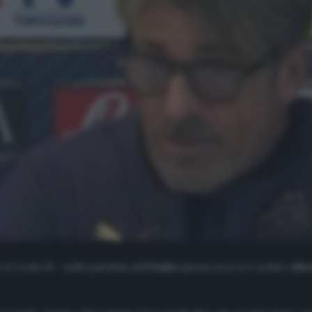
l Covid-19 – sulla panchina dell’
Italia
questa sera si è seduto
Albe