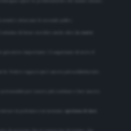
ma bisogna capire le problematiche che hanno vissuto.
n avanti e attaccano le seconde palle».
Contiamo di farne esordire anche altri.
Le nostre
 giocatore importante. Ci auguriamo di avere il
 fa. Vedere ragazzi qui è ancora più soddisfacente,
 potenzialità per essere più continuo e fare ancora
entrare in polemica con nessuno,
speriamo di dare
mposto da persone che si conoscono da tempo, che