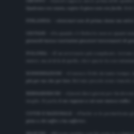
GRUPPO –
«Questi ragazzi, ancor prima delle qualità
Qualcuno era nuovo, capire il gioco non era facile
. Solo
FINLANDIA –
«
Avversari non di prima classe ma ostici
GIOVANI –
«Da quando c’è Roberto non so quanti siano
giovanili hanno tantissimi giocatori interessanti di gr
POLONIA –
«È un avversario più complicato. Avremo 
mister, ma al di là di quello, chi è qua lo fa con entusi
SODDISFAZIONI –
«Conosco Grifo da tanto tempo, ma 
più per me che per loro
. Nel mio piccolo sono riuscito 
BERNARDESCHI –
«Questi dieci giorni per lui devon
meglio. Si parla di
un ragazzo a cui non manca nulla
».
COVID E NAZIONALE –
«Finché ce lo permettono gio
gioia a chi soffre o ha sofferto
».
MANCINI –
«Mi sono sentito con lui, sono io a ringra