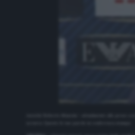
Anziché Roberto Mancini – attualmente alle prese con i
azzurra. Queste le sue parole in conferenza stampa: