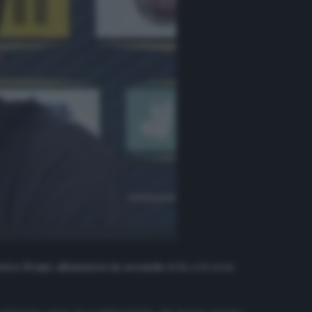
rico Evani
,
allenatore in seconda
della selezione