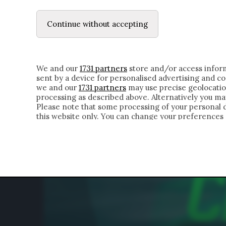
LE LETTERE
DUBBI INTERIORI | ALEXIS
Continue without accepting
HOMEPAGE
CHI SIAMO
LETTERE
APPRO
We and our
1731 partners
store and/or access inform
sent by a device for personalised advertising and 
we and our
1731 partners
may use precise geolocatio
processing as described above. Alternatively you m
Please note that some processing of your personal da
this website only. You can change your preferences 
of the webpage.