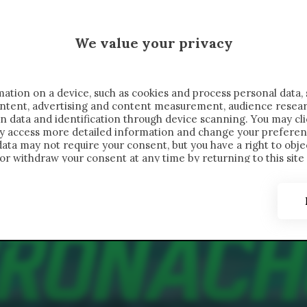
 SAELEMAEKERS X CRONACHE
We value your privacy
FONDIMENTI
REPORTAGE
SALVATO NELLE NOTE
C
ation on a device, such as cookies and process personal data, 
content, advertising and content measurement, audience resea
n data and identification through device scanning. You may cl
ay access more detailed information and change your preferen
ta may not require your consent, but you have a right to objec
or withdraw your consent at any time by returning to this site