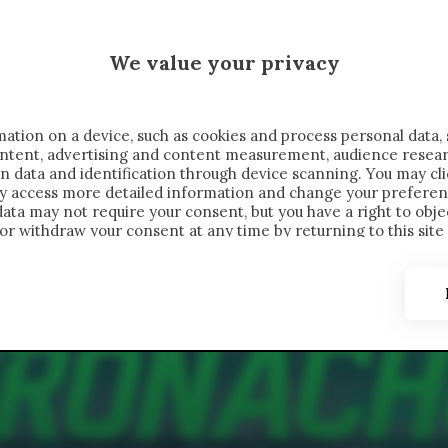
 SAELEMAEKERS X CRONACHE
We value your privacy
FONDIMENTI
REPORTAGE
SALVATO NELLE NOTE
C
ation on a device, such as cookies and process personal data, 
content, advertising and content measurement, audience resea
n data and identification through device scanning. You may cl
ay access more detailed information and change your preferen
ta may not require your consent, but you have a right to objec
or withdraw your consent at any time by returning to this site