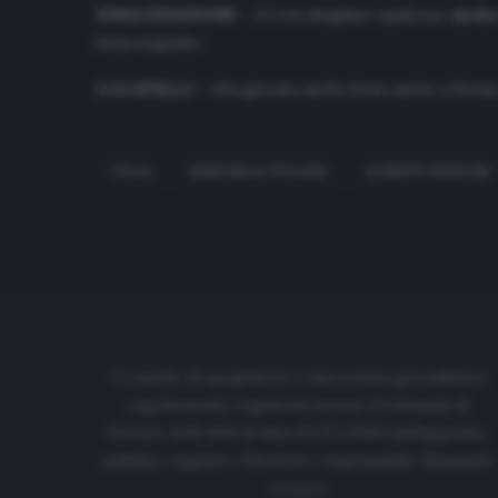
FINALIZZAZIONE
– «Ci sta sbagliare qualcosa,
anche
buon segnale»
LOCATELLI
– «Ha giocato molto bene anche a Parma,
ITALIA
NAZIONALE ITALIANA
ROBERTO MANCINI
Cronache di spogliatoio è una testata giornalistica
regolarmente registrata presso il tribunale di
Firenze al N. 6119 in data 01/07/2020 dell'apposito
pubblico registro. Direttore responsabile: Emanuele
Corazzi