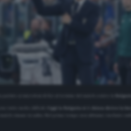
 parlato ai microfoni di
Rai
al termine del match contro la
Bulgari
no tutte molto difficili.
Oggi la Bulgaria si è chiusa dietro la li
 il match rimane in salita. Nel primo tempo non abbiamo rischiato nu