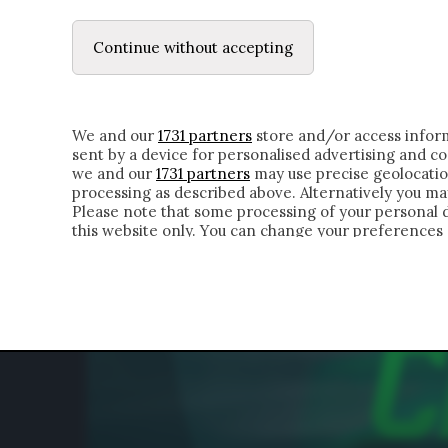
LE LETTERE
DUBBI INTERIORI | ALEXIS
Continue without accepting
HOMEPAGE
CHI SIAMO
LETTERE
APPRO
We and our
1731 partners
store and/or access inform
sent by a device for personalised advertising and 
we and our
1731 partners
may use precise geolocatio
processing as described above. Alternatively you m
Please note that some processing of your personal da
this website only. You can change your preferences 
of the webpage.