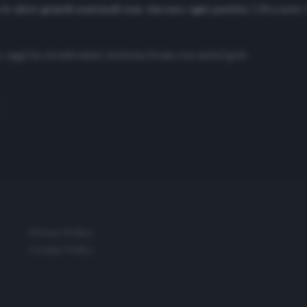
 le altre grandi nazionali non vincono ogni partita 7/8 a zero
.
 oggi ha riconfermato la buona forma con un bel gol»
Privacy Policy
Cookie Policy