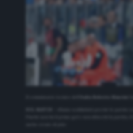
Il commissario tecnico dell’
Italia
Roberto Mancini
ha
SUL MATCH
– «Siamo soddisfatti perché le partite so
Finché non fai il primo gol e non sblocchi la partita,
anche creato di più»