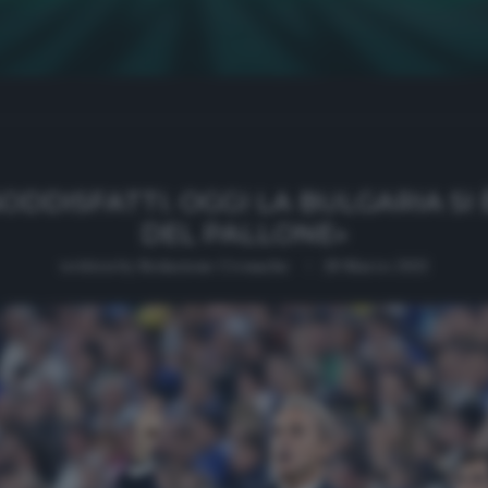
SODDISFATTI. OGGI LA BULGARIA SI
DEL PALLONE»
written by
Redazione Cronache
28 Marzo 2021