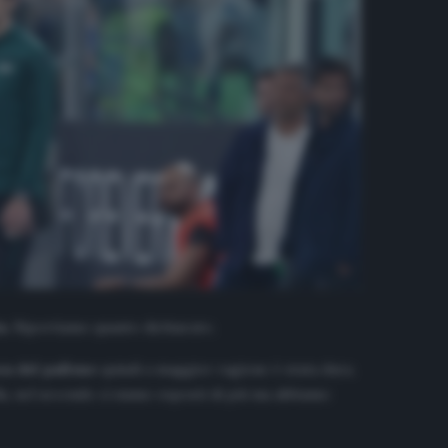
a
. Riportiamo quanto dichiarato.
nea del pallone
quindi a maggior ragione è stata dura.
lla, nel secondo ci siamo esposti di più ma abbiamo