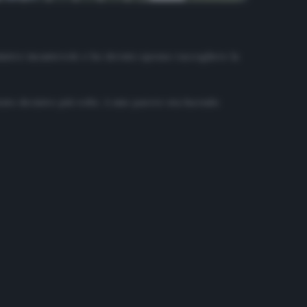
inistro incantevole e ho dovuto spesso raccogliere la
ato decisivo più volte. A mio parere sta facendo