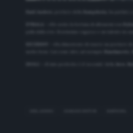
Emil Audero
, portiere della
Sampdoria
, ha parlato 
DYBALA –
«Ho avuto la fortuna di allenarmi con
Dyba
palla dalla rete. Bravissimo ragazzo e un talento in c
SZCZESNY –
«Ha dimostrato di essere un portiere di al
molto bene. Lui come altri, ad esempio
Handanovic,
IDOLI –
«Il mio preferito è il ‘secondo’ della
Juve
,
Bu
EMIL AUDERO
GIANLUIGI BUFFON
SAMPDORIA