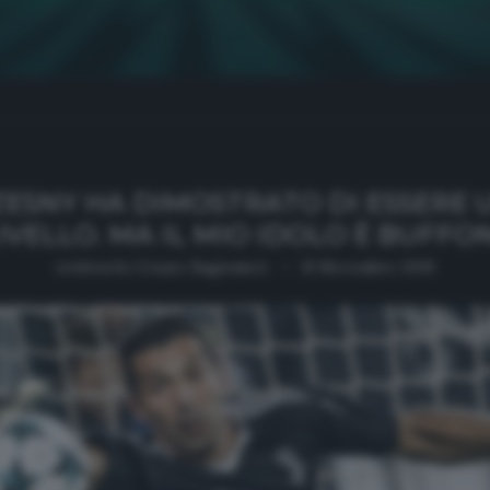
ZESNY HA DIMOSTRATO DI ESSERE U
IVELLO. MA IL MIO IDOLO È BUFFO
written by
Cesare Ragionieri
15 Novembre 2019