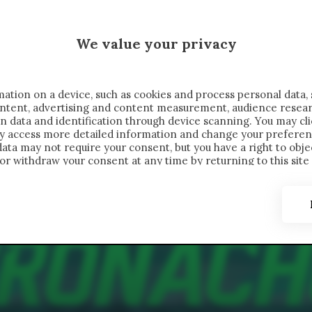
 SAELEMAEKERS X CRONACHE
MALEN X CRONACHE
We value your privacy
FONDIMENTI
REPORTAGE
SALVATO NELLE NOTE
C
ation on a device, such as cookies and process personal data, 
content, advertising and content measurement, audience resea
n data and identification through device scanning. You may cl
ay access more detailed information and change your preferen
ta may not require your consent, but you have a right to objec
or withdraw your consent at any time by returning to this site