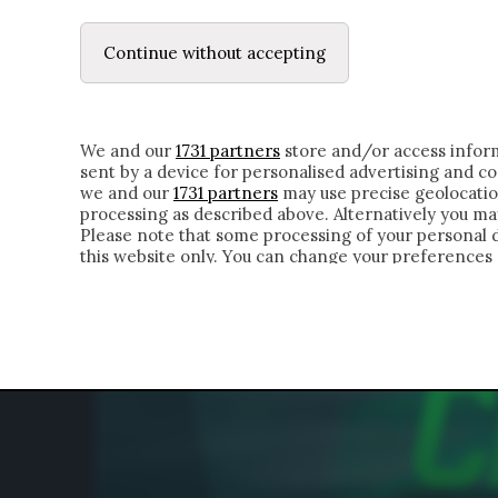
DUBBI INTERIORI | ALEXIS
LE LETTERE
IL CONTADINO | DONYELL 
Continue without accepting
HOMEPAGE
CHI SIAMO
LETTERE
APPRO
We and our
1731 partners
store and/or access inform
sent by a device for personalised advertising and 
we and our
1731 partners
may use precise geolocatio
processing as described above. Alternatively you m
Please note that some processing of your personal da
this website only. You can change your preferences 
of the webpage.