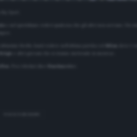
a
Sky Sport
.
la
e nel quotidiano vedevi qualcosa che gli altri non avevano. Un s
ampo».
tissimo livello, basti vedere nell’ultima partita col
Milan
dove è st
Sirigu
e altri giovani che si stanno mettendo in mostra».
ffon
. Fra i titolari dico
Handanovic
».
WOJCECH SZCZESNY