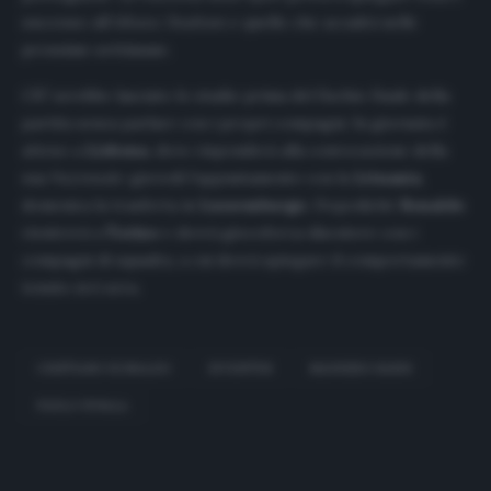
successo all’
Allianz Stadium
e quello che accadrà nelle
prossime settimane.
CR7
avrebbe lasciato lo stadio prima del fischio finale della
partita senza parlare con i propri compagni. In giornata è
atteso a
Lisbona
, dove risponderà alla convocazione della
sua
Nazionale
: giovedì l’appuntamento con la
Lituania
,
domenica la trasferta in
Lussemburgo
. Dopodiché
Ronaldo
rientrerà a
Torino
e dovrà giocoforza discutere con i
compagni di squadra, a cui dovrà spiegare il comportamento
tenuto ieri sera.
CRISTIANO RONALDO
JUVENTUS
MAURIZIO SARRI
PAULO DYBALA