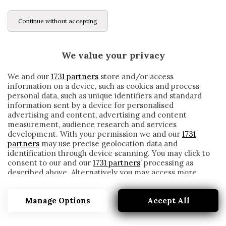
Continue without accepting
We value your privacy
We and our
1731 partners
store and/or access
information on a device, such as cookies and process
personal data, such as unique identifiers and standard
information sent by a device for personalised
advertising and content, advertising and content
measurement, audience research and services
development. With your permission we and our
1731
partners
may use precise geolocation data and
identification through device scanning. You may click to
consent to our and our
1731 partners
’ processing as
described above. Alternatively you may access more
JUVENTUS, ADESSO CHE SUCCEDE CON
detailed information and change your preferences
RONALDO? IL PORTOGHESE TORNA IN
before consenting or to refuse consenting. Please note
PATRIA E…
Manage Options
Accept All
that some processing of your personal data may not
require your consent, but you have a right to object to
written by
Cesare Ragionieri
such processing. Your preferences will apply to this
11 Novembre 2019