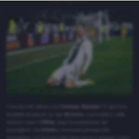
website only. You can change your preferences or
withdraw your consent at any time by returning to this
site and clicking the
privacy policy
button at the bottom
of the webpage.
Cosa succede adesso con
Cristiano
Ronaldo
? E’ questa la
domanda del giorno in casa
Juventus
, a prescindere dalla
vittoria contro il
Milan
, dopo la sostituzione del
portoghese con
Dybala
e la scenata polemica del
portoghese.
La Gazzetta dello Sport
prova a spiegare cosa è