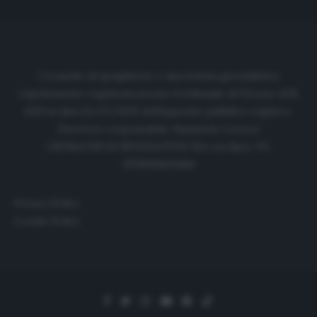
Cronache di spogliatoio è una testata giornalistica
regolarmente registrata presso il tribunale di Firenze al N.
6119 in data 01/07/2020 dell'apposito pubblico registro.
Direttore responsabile: Emanuele Corazzi
CRONACHE DI SPOGLIATOIO Srl con SpA/ P.I.
IT06933610484
Privacy Policy
Cookie Policy