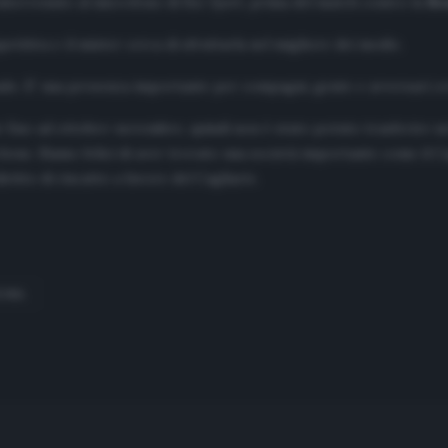
 intervenuto al microfono di
Rai Sport
, prima del match contro la
Ro
tiva e il mister cerca di sfruttarla nel migliore dei modi».
ondo. E’ una presenza importante per compagni, gente e avversari cr
le fino ad ottobre-novembre, quindi non è stato potuto trasferire ne
 bene. Siamo felici di aver trovato una società importante come il C
ritto di riscatto a favore del Cagliari».
OMA