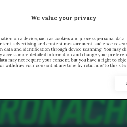
MALEN X CRONACHE
We value your privacy
FONDIMENTI
REPORTAGE
SALVATO NELLE NOTE
C
ation on a device, such as cookies and process personal data, 
content, advertising and content measurement, audience resea
n data and identification through device scanning. You may cl
ay access more detailed information and change your preferen
ta may not require your consent, but you have a right to objec
or withdraw your consent at any time by returning to this site