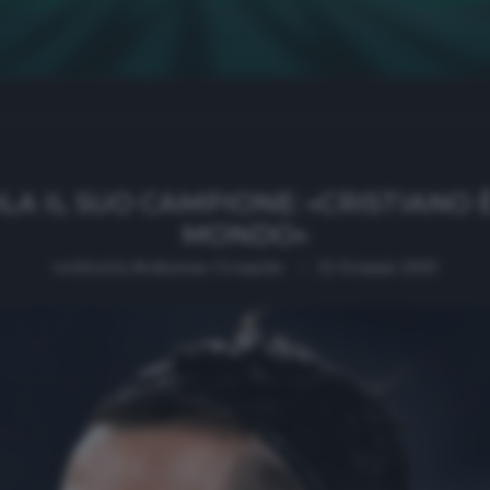
A IL SUO CAMPIONE: «CRISTIANO È
MONDO»
written by
Redazione Cronache
22 Gennaio 2020