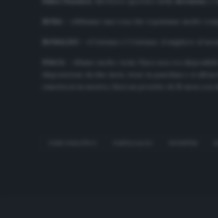
Fabio Paratici
, direttore sportivo della
Juventus
, è
ROSA
– «Abbiamo una rosa che reputiamo molto competi
RONALDO
– «Cristiano è Cristiano, il migliore al m
PJACA
– «Siamo molto vicini. Pjaca non era disponibi
disposizione da due mesi, viene in panchina e si allena
rimettersi in mostra. Sarà un prestito di 18 mesi con di
FABIO PARATIVCI
FANTACALCIO
JUVENTUS
R