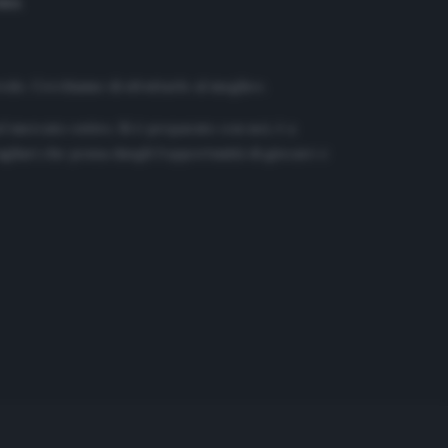
ma
.
edo. Cerchiamo di sfruttarlo al meglio».
l mercato estivo. Si è preparato con noi, è a
agliari che possa dargli l’opportunità di giocare e