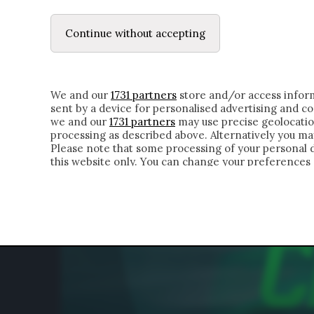
LE LETTERE
IL CONTADINO | DONYELL 
Continue without accepting
HOMEPAGE
CHI SIAMO
LETTERE
APPRO
We and our
1731 partners
store and/or access inform
sent by a device for personalised advertising and 
we and our
1731 partners
may use precise geolocatio
processing as described above. Alternatively you m
Please note that some processing of your personal da
this website only. You can change your preferences 
of the webpage.