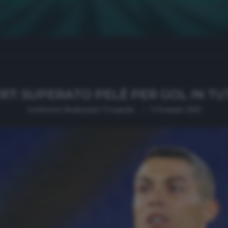
R7: SUPERATO PELÈ PER GOL IN TU
written by
Redazione Cronache
3 Gennaio 2021