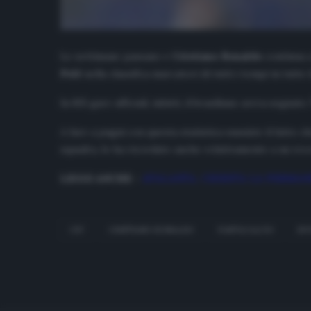
Le settimane passano e
Cristiano Ronaldo
continua 
Pelè
nella classifica marcatori di tutti i tempi in tutte
In 815 gare ufficiali, infatti, il brasiliano aveva segnato
A fare a pugni con questa statistica sussiste il fatto c
squadra, lo ha ricordato anche relativamente a un recor
LEGGI ANCHE
–
ATALANTA, CHIESTA LA PERMAN
CR7
CRISTIANO RONALDO
FANTACALCIO
JU