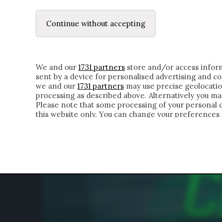
LE LETTERE
DUBBI INTERIORI | ALEXIS
Continue without accepting
HOMEPAGE
CHI SIAMO
LETTERE
APPRO
We and our
1731 partners
store and/or access inform
sent by a device for personalised advertising and 
we and our
1731 partners
may use precise geolocatio
processing as described above. Alternatively you m
Please note that some processing of your personal da
this website only. You can change your preferences 
of the webpage.