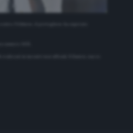
 contro l’Udinese, il portoghese ha superato
ara numero 1035.
ealizzati in incontri non ufficiali. Il Santos, sua ex