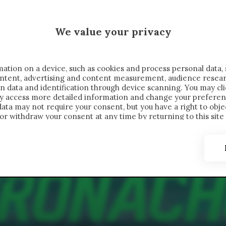
 SAELEMAEKERS X CRONACHE
We value your privacy
FONDIMENTI
REPORTAGE
SALVATO NELLE NOTE
C
ation on a device, such as cookies and process personal data, 
content, advertising and content measurement, audience resea
n data and identification through device scanning. You may cl
ay access more detailed information and change your preferen
ta may not require your consent, but you have a right to objec
or withdraw your consent at any time by returning to this site