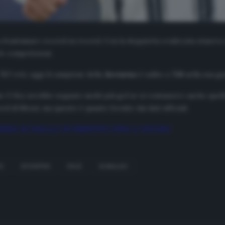
a frantumare record su record. Con la doppietta realizzata stasera
 le competizioni.
757
reti, oggi il campione della
Juventus
è salito a
758
nella sua g
he
O Rey
avrebbe segnato molti più gol se si contassero anche quelli r
d di Messi, ma questo è quanto fornito dai dati ufficiali.
ENZA DI DIALLO IN PRESTITO FINO A GIUGNO
VE
JUVENTUS
PELÈ
RONALDO