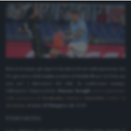
website only. You can change your preferences or
withdraw your consent at any time by returning to this
site and clicking the
privacy policy
button at the bottom
of the webpage.
Non si fermano gli improvvisi dietrofront sulla questione dei
tre giocatori della
Lazio
positivi al
Covid-19
per la Uefa, ma
non per i laboratori del club. In conferenza stampa,
l’allenatore biancoceleste
Simone Inzaghi
aveva assicurato
sulla presenza di
Strakosha, Leiva e Immobile
contro la
Juventus
, domani all’
Olimpico
alle 12:30.
Intervento
I tre calciatori, poco prima della rifinitura, hanno lasciato il