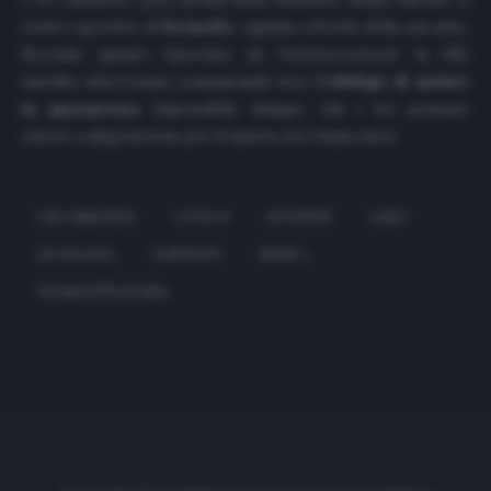
centro sportivo di
Formello
, ognuno a bordo della sua auto.
Secondo quanto riportato da
Tuttomercatoweb
, la ASL
sarebbe intervenuta comunicando loro
l’obbligo di andare
in quarantena
. Impossibile, dunque, che i tre possano
essere a disposizione per il match con i bianconeri.
CIRO IMMOBILE
COVID-19
JUVENTUS
LAZIO
LUCAS LEIVA
POSITIVITÀ
SERIE A
THOMAS STRAKOSHA