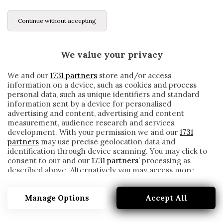
Continue without accepting
We value your privacy
We and our
1731 partners
store and/or access
information on a device, such as cookies and process
personal data, such as unique identifiers and standard
information sent by a device for personalised
advertising and content, advertising and content
measurement, audience research and services
development. With your permission we and our
1731
partners
may use precise geolocation data and
identification through device scanning. You may click to
consent to our and our
1731 partners
’ processing as
described above. Alternatively you may access more
LA ASL INTERVIENE SU IMMOBILE, LEIVA E
detailed information and change your preferences
STRAKOSHA: TUTTI IN ISOLAMENTO
before consenting or to refuse consenting. Please note
Manage Options
Accept All
that some processing of your personal data may not
written by
Redazione Cronache
require your consent, but you have a right to object to
7 Novembre 2020
such processing. Your preferences will apply to this