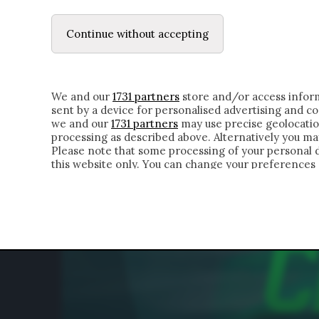
LE LETTERE
DUBBI INTERIORI | ALEXIS
Continue without accepting
HOMEPAGE
CHI SIAMO
LETTERE
APPRO
We and our
1731 partners
store and/or access inform
sent by a device for personalised advertising and 
we and our
1731 partners
may use precise geolocatio
processing as described above. Alternatively you m
Please note that some processing of your personal da
this website only. You can change your preferences 
of the webpage.