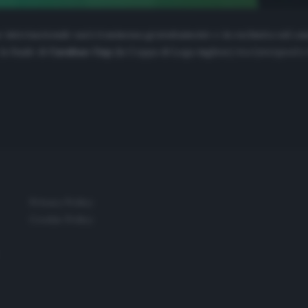
e internazionale sarà trasmessa gratuitamente e in esclusiva sul c
a finale di
Carabao Cup
(la Coppa di Lega inglese) tra Liverpool 
Privacy Policy
Cookie Policy