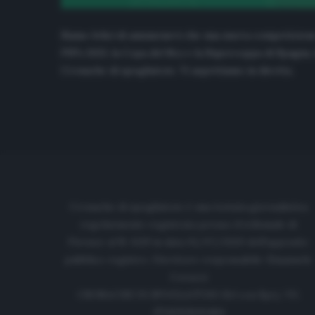
Siamo felici di annunciarvi che una nuova competizion
FIFA 2023, la Copa del Rey e la Supercoppa di Spagna, l
Cronache di spogliatoio. Vi aspettiamo in diretta.
Cronache di spogliatoio è una testata giornalistica
regolarmente registrata presso il tribunale di
Firenze al N. 6119 in data 01/07/2020 dell'apposito
pubblico registro. Direttore responsabile: Emanuele
Corazzi
CRONACHE DI SPOGLIATOIO Srl con SpA/ P.I.
IT06933610484