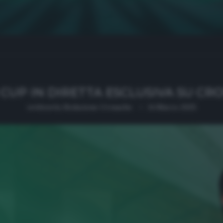
 CUP IN DIRETTA ESCLUSIVA SU CR
written by
Redazione Cronache
14 Marzo 2025