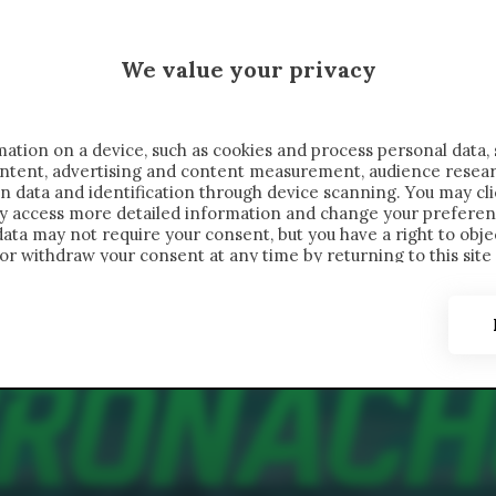
 SAELEMAEKERS X CRONACHE
We value your privacy
FONDIMENTI
REPORTAGE
SALVATO NELLE NOTE
C
ation on a device, such as cookies and process personal data, 
content, advertising and content measurement, audience resea
n data and identification through device scanning. You may cl
ay access more detailed information and change your preferen
ta may not require your consent, but you have a right to objec
or withdraw your consent at any time by returning to this site