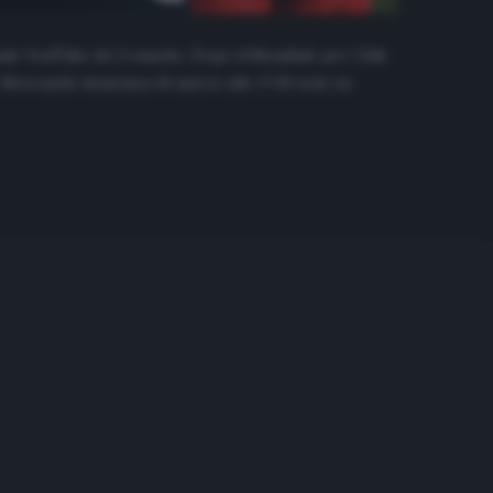
anale YouTube di Cronache. Dopo il Mondiale per Club
e Newcastle domenica 16 marzo alle 17:30 solo su