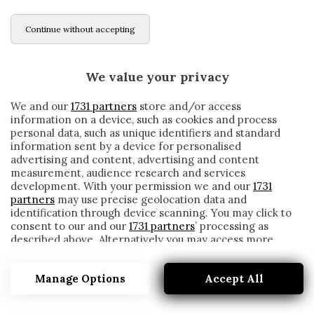
Continue without accepting
We value your privacy
We and our
1731 partners
store and/or access
information on a device, such as cookies and process
personal data, such as unique identifiers and standard
information sent by a device for personalised
advertising and content, advertising and content
measurement, audience research and services
development. With your permission we and our
1731
partners
may use precise geolocation data and
identification through device scanning. You may click to
consent to our and our
1731 partners
’ processing as
described above. Alternatively you may access more
LA FIORENTINA CADE ANCHE A VERONA:
detailed information and change your preferences
DECIDE UN GOL DI DI CARMINE
before consenting or to refuse consenting. Please note
Manage Options
Accept All
that some processing of your personal data may not
written by
Cesare Ragionieri
require your consent, but you have a right to object to
24 Novembre 2019
such processing. Your preferences will apply to this