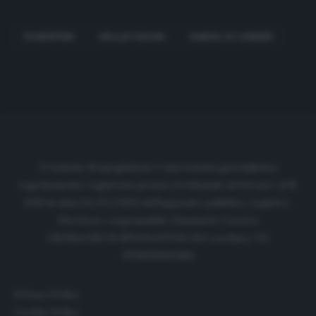
FIORENTINA
HELLAS VERONA
SAMUEL DI CARMINE
Cronache di spogliatoio è una testata giornalistica
regolarmente registrata presso il tribunale di Firenze al N.
6119 in data 01/07/2020 dell'apposito pubblico registro.
Direttore responsabile: Emanuele Corazzi
CRONACHE DI SPOGLIATOIO Srl con SpA/ P.I.
IT06933610484
Privacy Policy
Cookie Policy