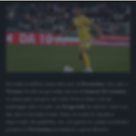
website only. You can change your preferences or
withdraw your consent at any time by returning to this
site and clicking the
privacy policy
button at the bottom
of the webpage.
Seconda sconfitta consecutiva per la
Fiorentina
, che cade a
Verona
. Decide un gol nella ripresa di
Samuel Di Carmine
,
ex attaccante proprio dei viola. Poteva finire con un
punteggio più rotondo, ma
Dragowski
ha salvato i suoi con
due interventi importanti. Passo in avanti in classifica
importante dei gialloblu, che con questi tre punti scavalcano
proprio la
Fiorentina
portandosi a quota diciotto.