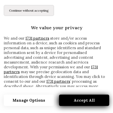
Continue without accepting
We value your privacy
We and our
1731 partners
store and/or access
information on a device, such as cookies and process
personal data, such as unique identifiers and standard
information sent by a device for personalised
advertising and content, advertising and content
measurement, audience research and services
development. With your permission we and our
1731
partners
may use precise geolocation data and
identification through device scanning. You may click to
consent to our and our
1731 partners
’ processing as
described above. Alternatively you may access more
L’AGENTE DI VIDAL: «NORMALE CHE ABBIA
detailed information and change your preferences
OFFERTE, MA VUOLE LO SCUDETTO CON
before consenting or to refuse consenting. Please note
L’INTER»
Manage Options
Accept All
that some processing of your personal data may not
require your consent, but you have a right to object to
written by
Redazione Cronache
such processing. Your preferences will apply to this
27 Marzo 2021