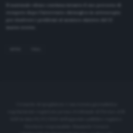
Il nazionale cileno continua intanto il suo percorso di
recupero dopo l’intervento chirurgico in artroscopia
per risolvere i problemi al menisco sinistro del 12
marzo scorso.
INTER
VIDAL
Cronache di spogliatoio è una testata giornalistica
regolarmente registrata presso il tribunale di Firenze al N.
6119 in data 01/07/2020 dell'apposito pubblico registro.
Direttore responsabile: Emanuele Corazzi