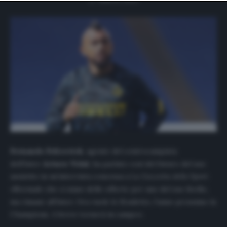
website only. You can change your preferences or
withdraw your consent at any time by returning to this
site and clicking the
privacy policy
button at the bottom
of the webpage.
Fernando Felicevich
, agente del centrocampista
dell’Inter
Arturo Vidal
, ha parlato così del futuro del suo
assistito in un’intervista concessa a
La Gazzetta dello Sport
:
«Normale che ci siano delle offerte per uno del suo livello,
ma rimane all’Inter. Ora vuole lo Scudetto, l’anno prossimo la
Champions. A breve tornerà in campo».