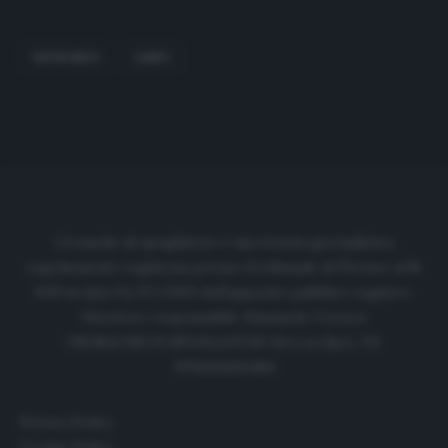
DAVID SILVA
LAZIO
Cronache di spogliatoio è una testata giornalistica
regolarmente registrata presso il tribunale di Firenze al N.
6119 in data 01/07/2020 dell'apposito pubblico registro.
Direttore responsabile: Emanuele Corazzi
CRONACHE DI SPOGLIATOIO Srl con SpA/ P.I.
IT06933610484
Privacy Policy
Cookie Policy