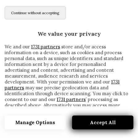
Continue without accepting
We value your privacy
We and our
1731 partners
store and/or access
information on a device, such as cookies and process
personal data, such as unique identifiers and standard
information sent by a device for personalised
advertising and content, advertising and content
measurement, audience research and services
development. With your permission we and our
1731
partners
may use precise geolocation data and
identification through device scanning. You may click to
consent to our and our
1731 partners
’ processing as
described above. Alternatively you may access more
LAZIO, DAVID SILVA FIRMA CON LA REAL
detailed information and change your preferences
SOCIEDAD. NIENTE SERIE A PER LO
before consenting or to refuse consenting. Please note
SPAGNOLO
Manage Options
Accept All
that some processing of your personal data may not
require your consent, but you have a right to object to
written by
Redazione Cronache
such processing. Your preferences will apply to this
17 Agosto 2020