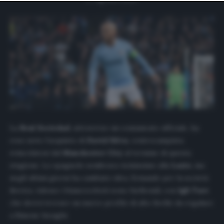
website only. You can change your preferences or
withdraw your consent at any time by returning to this
site and clicking the
privacy policy
button at the bottom
of the webpage.
La
Real Sociedad
, attraverso un comunicato ufficiale, ha
reso noto l’acquisto di
David Silva
, centrocampista
svincolatosi dal
Manchester City
al termine di questa
stagione. Lo spagnolo sembrava vicinissimo alla
Lazio
, ma
negli ultimi giorni ha cambiato idea, firmando per la società
iberica. Adesso i biancocelesti sono furibondi, con
Igli Tare
che dovrà trovare un nuovo profilo di alto livello da regalare
a Simone Inzaghi.