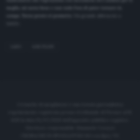
rassicurarvi che l’operazione era necessaria ed è andata per il
meglio, mi sento bene e non vedo l’ora di poter tornare in
campo. Torno presto vi prometto
. Un grande abbraccio a
tutti
!
».
LAZIO
LUIZ FELIPE
Cronache di spogliatoio è una testata giornalistica
regolarmente registrata presso il tribunale di Firenze al N.
6119 in data 01/07/2020 dell'apposito pubblico registro.
Direttore responsabile: Emanuele Corazzi
CRONACHE DI SPOGLIATOIO Srl con SpA/ P.I.