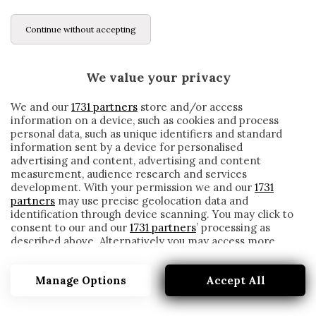
Continue without accepting
We value your privacy
We and our
1731 partners
store and/or access
information on a device, such as cookies and process
personal data, such as unique identifiers and standard
information sent by a device for personalised
advertising and content, advertising and content
measurement, audience research and services
development. With your permission we and our
1731
partners
may use precise geolocation data and
identification through device scanning. You may click to
consent to our and our
1731 partners
’ processing as
described above. Alternatively you may access more
LAZIO, INTERVENTO PERFETTAMENTE
detailed information and change your preferences
RIUSCITO PER LUIZ FELIPE
before consenting or to refuse consenting. Please note
Manage Options
Accept All
that some processing of your personal data may not
written by
Redazione Cronache
require your consent, but you have a right to object to
22 Gennaio 2021
such processing. Your preferences will apply to this