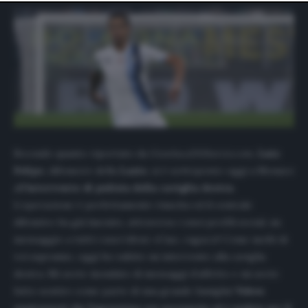
website only. You can change your preferences or
withdraw your consent at any time by returning to this
site and clicking the
privacy policy
button at the bottom
of the webpage.
Secondo quanto riportato da
GianlucaDiMarzio.com
,
Luiz
Felipe
, difensore della
Lazio
, si è sottoposto oggi a Monaco
all
’intervento di pulizia della caviglia destra
.
L’operazione è perfettamente riuscita ed il centrale
difensivo ha già lasciato, attraverso i suoi profili social, un
messaggio a tutti i suoi tifosi: «Ciao, ragazzi! Come molti di
voi sapranno, oggi ho subito un intervento alla caviglia
destra. Mi avete inondato di messaggi d’affetto e mi avete
fatto sentire come parte di una grande famiglia!
Volevo