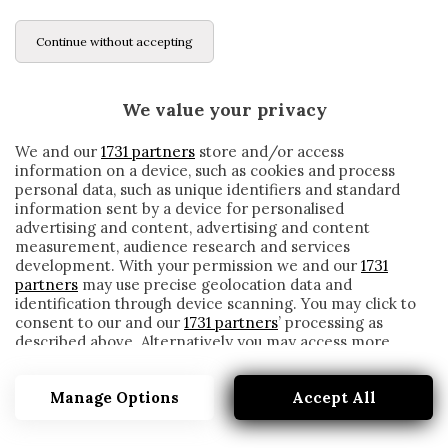
Continue without accepting
We value your privacy
We and our
1731 partners
store and/or access
information on a device, such as cookies and process
personal data, such as unique identifiers and standard
information sent by a device for personalised
advertising and content, advertising and content
measurement, audience research and services
development. With your permission we and our
1731
partners
may use precise geolocation data and
identification through device scanning. You may click to
consent to our and our
1731 partners
’ processing as
described above. Alternatively you may access more
LAZIO, PRESSING PER MAYORAL. MA LA
detailed information and change your preferences
FIORENTINA…
before consenting or to refuse consenting. Please note
Manage Options
Accept All
that some processing of your personal data may not
written by
Redazione Cronache
require your consent, but you have a right to object to
2 Agosto 2020
such processing. Your preferences will apply to this