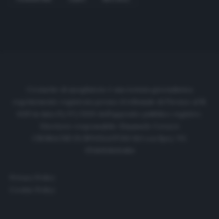
Cronache di spogliatoio è una testata giornalistica
regolarmente registrata presso il tribunale di Firenze al N.
6119 in data 01/07/2020 dell'apposito pubblico registro.
Direttore responsabile: Emanuele Corazzi
CRONACHE DI SPOGLIATOIO Srl con SpA/ P.I.
IT06933610484
Privacy Policy
Cookie Policy