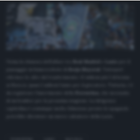
website only. You can change your preferences or
withdraw your consent at any time by returning to this
site and clicking the
privacy policy
button at the bottom
of the webpage.
Vicina la chiusura dell’affare tra
Real Madrid
e
Lazio
per il
passaggio in biancoceleste di
Borja Mayoral
.
Tuttosport
riferisce le cifre del trasferimento: 12 milioni più 3 di bonus
ai
Blancos
, quasi 2 milioni l’anno per il giocatore. Tuttavia, c’è
da registrare l’inserimento della
Fiorentina
, che necessita
di un bomber per la prossima stagione. La dirigenza
capitolina è comunque molto fiduciosa: presto lo spagnolo
potrebbe diventare un nuovo calciatore della Lazio.
FIORENTINA
LAZIO
MAYORAL