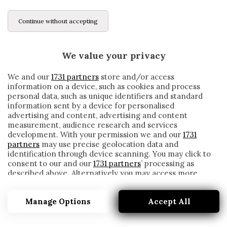
Continue without accepting
We value your privacy
We and our
1731 partners
store and/or access
information on a device, such as cookies and process
personal data, such as unique identifiers and standard
information sent by a device for personalised
advertising and content, advertising and content
measurement, audience research and services
development. With your permission we and our
1731
partners
may use precise geolocation data and
identification through device scanning. You may click to
consent to our and our
1731 partners
’ processing as
described above. Alternatively you may access more
LE 2 PARTITE CHE HANNO CAMBIATO LA
detailed information and change your preferences
CARRIERA DI KRZYSZTOF PIATEK
before consenting or to refuse consenting. Please note
Manage Options
Accept All
that some processing of your personal data may not
written by
Redazione Cronache
require your consent, but you have a right to object to
7 Dicembre 2020
such processing. Your preferences will apply to this