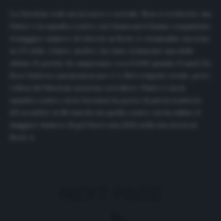
La Juventus vede nerazzurro e sorride. Non ci crederete, ma
l’Inter è la squadra contro cui i bianconeri hanno conquistato
il maggior numero di vittorie in Serie A: ottantadue successi
in 172 sfide. L’Inter, inoltre, ha vinto solamente una delle
ultime 13 partite di campionato: era il 2016 quando Franck De
Boer batteva i piemontesi per 2-1. Nel computo totale, però,
i tifosi del Biscione possono sorridere: l’Inter è sia la
squadra contro cui la Juventus ha perso di più in trasferta
(35 sconfitte in 86 match) sia quella contro cui ha subito il
maggior numero di gol fuori casa (134) nella sua storia in
Serie A.