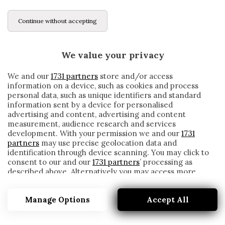
Continue without accepting
We value your privacy
We and our
1731 partners
store and/or access
information on a device, such as cookies and process
personal data, such as unique identifiers and standard
information sent by a device for personalised
advertising and content, advertising and content
measurement, audience research and services
development. With your permission we and our
1731
partners
may use precise geolocation data and
identification through device scanning. You may click to
consent to our and our
1731 partners
’ processing as
described above. Alternatively you may access more
LE 5 COSE CHE DEVI ASSOLUTAMENTE
detailed information and change your preferences
SAPERE SU QUESTO INTER-JUVENTUS
before consenting or to refuse consenting. Please note
Manage Options
Accept All
that some processing of your personal data may not
written by
Redazione Cronache
require your consent, but you have a right to object to
6 Ottobre 2019
such processing. Your preferences will apply to this