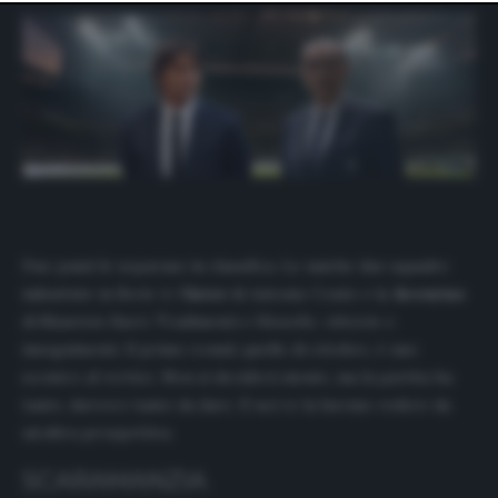
website only. You can change your preferences or
withdraw your consent at any time by returning to this
site and clicking the
privacy policy
button at the bottom
of the webpage.
Due punti le separano in classifica. Le uniche due squadre
imbattute in Serie A: l’
Inter
di Antonio Conte e la
Juventus
di Maurizio Sarri. Tradimenti e filosofie, vittorie e
inseguimenti. Il primo round, quello di ottobre, è uno
scontro al vertice. Non si deciderà niente, ma la partita ha
tanto, davvero tanto da dare. E noi ve la faremo vedere da
un’altra prospettiva.
SCARAMANZIA