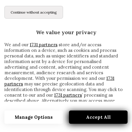
Continue without accepting
We value your privacy
We and our
1731 partners
store and/or access
information on a device, such as cookies and process
personal data, such as unique identifiers and standard
information sent by a device for personalised
advertising and content, advertising and content
measurement, audience research and services
development. With your permission we and our
1731
partners
may use precise geolocation data and
identification through device scanning. You may click to
consent to our and our
1731 partners
’ processing as
described above. Alternatively you may access more
LE 5 COSE CHE DEVI ASSOLUTAMENTE
detailed information and change your preferences
SAPERE SU QUESTO INTER-JUVENTUS
before consenting or to refuse consenting. Please note
Manage Options
Accept All
that some processing of your personal data may not
written by
Redazione Cronache
require your consent, but you have a right to object to
6 Ottobre 2019
such processing. Your preferences will apply to this