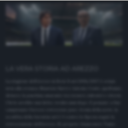
website only. You can change your preferences or
withdraw your consent at any time by returning to this
site and clicking the
privacy policy
button at the bottom
of the webpage.
LA VERA STORIA AD AREZZO
La stagione dell’Arezzo in Serie B nel 2006/2007 è ormai
nota alla cronaca. Maurizio Sarri e Antonio Conte, quell’anno,
divisero la panchina amaranto tra esoneri, subentri e ritorni.
Chi lo avrebbe mai detto, tredici anni dopo. E pensate: a fine
campionato l’Arezzo retrocesse pure. Ironia della sorte, la
sconfitta della Juventus nel 2-3 contro lo Spezia segnò la
retrocessione dell’Arezzo. Sì, proprio i bianconeri. Tanto