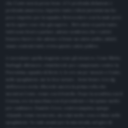
che Conte non la prese bene: «C’è profonda delusione e
profonda amarezza, rispetto tanto i tifosi juventini ma ho
poco rispetto per la squadra. Retrocedere così fa male però
mi fa capire cose che già sapevo… Nel calcio si parla tanto,
tutti sono bravi a parlare, adesso sembrava che i cattivi
fossero fuori e che adesso ci fosse un calcio pulito, infatti
siamo contenti tutti, evviva questo calcio pulito».
A raccontare quella stagione sono gli stessi ex. Come Mirko
Barbagli, difensore: «Amichevole pre-campionato contro la
Fiorentina, squadra di Serie A. Io ero un po’ moscio e Conte,
nello spogliatoio, me lo fece notare… bene bene». L’ex dg
dell’Arezzo svela: «Ricordo ancora la prima volta che
incontrai Conte, venne con il fratello. Dopo la sconfitta con il
Cesena, ero in macchina con il presidente e lui spinse molto
per cambiare». Daniele Croce, centrocampista, spiega:
«Quando venne esonerato, mi colpì molto cosa ci disse nello
spogliatoio: ‘Io vado avanti per la mia strada, nel giro di