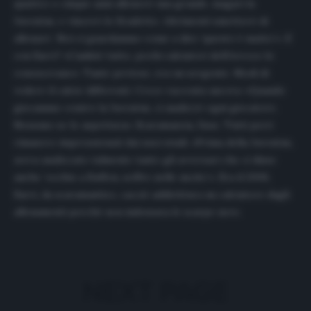
quattro o cinque anni allenerò una grande, magari la
Juventus, e vincerò lo Scudetto. Altrimenti smetterò di
allenare’. Noi ci guardammo come a dire ‘questo è matto’». E
con Sarri? «Cambiò tutto, pochi calciatori dell’Arezzo lo
conoscevano». Tante pretese, era un sergente. Modi di
vedere il calcio differenti. Croce racconta ancora: «Quando
giocammo contro la Juventus, ci analizzò ogni giocatore.
Nessuno se lo aspettava». Scaramanzia, fisse. Tutti però
rimasero impressionati dai suoi studi: «Prima della Juventus,
aveva analizzato talmente tanto gli avversari che ci disse
anche ‘occhio a Buffon, soffre nelle uscite’». Era il 2006.
Sarri, da scaramantico, cacciò addirittura un calciatore dagli
allenamenti perché non indossava le scarpe nere.