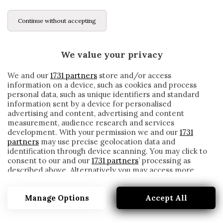
Continue without accepting
We value your privacy
We and our
1731 partners
store and/or access
information on a device, such as cookies and process
personal data, such as unique identifiers and standard
information sent by a device for personalised
advertising and content, advertising and content
measurement, audience research and services
development. With your permission we and our
1731
partners
may use precise geolocation data and
identification through device scanning. You may click to
consent to our and our
1731 partners
’ processing as
described above. Alternatively you may access more
LE 5 RETROCESSIONI PIÙ CLAMOROSE
detailed information and change your preferences
DELLA SERIE A
before consenting or to refuse consenting. Please note
Manage Options
Accept All
that some processing of your personal data may not
written by
Redazione Cronache
require your consent, but you have a right to object to
21 Aprile 2021
such processing. Your preferences will apply to this