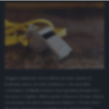
website only. You can change your preferences or
withdraw your consent at any time by returning to this
site and clicking the
privacy policy
button at the bottom
of the webpage.
Pioggia, temporali e forti raffiche di vento. Questo il
bollettino meteo previsto in Salento e che potrebbe
costringere al
rinvio
il match, in programma domani sera,
tra Lecce e Cagliari. Allerta anche a Genova e Torino, città in
cui rischiano di saltare Sampdoria-Udinese e Torino-Inter.
Ma quali conseguenze ci sarebbero per il Fantacalcio?