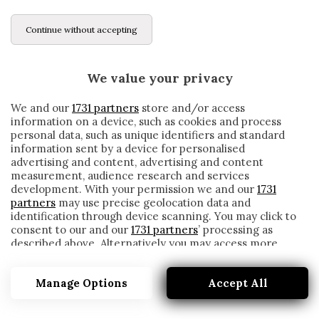
Continue without accepting
We value your privacy
We and our
1731 partners
store and/or access
information on a device, such as cookies and process
personal data, such as unique identifiers and standard
information sent by a device for personalised
advertising and content, advertising and content
measurement, audience research and services
development. With your permission we and our
1731
partners
may use precise geolocation data and
identification through device scanning. You may click to
consent to our and our
1731 partners
’ processing as
described above. Alternatively you may access more
LECCE-CAGLIARI A RISCHIO RINVIO: COSA
detailed information and change your preferences
SUCCEDE AL FANACALCIO?
before consenting or to refuse consenting. Please note
Manage Options
Accept All
that some processing of your personal data may not
written by
Redazione Cronache
require your consent, but you have a right to object to
23 Novembre 2019
such processing. Your preferences will apply to this