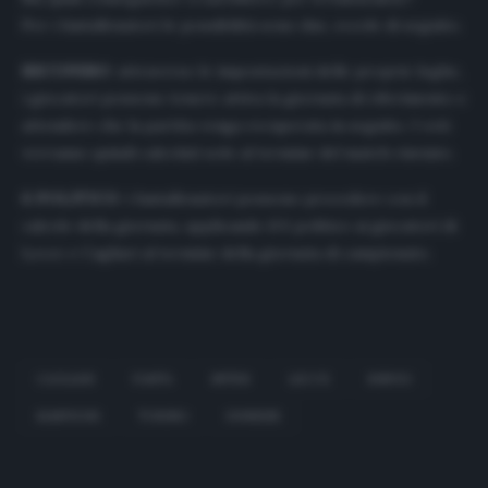
Per i fantallenatori le possibilità sono due, eccole di seguito.
RECUPERO
: attraverso le impostazioni delle proprie leghe,
i giocatori possono tenere attiva la giornata di riferimento e
attendere che la partita venga recuperata in seguito. I voti
verranno quindi calcolati solo al termine del match rinviato.
6 POLITICO
: i fantallenatori possono procedere con il
calcolo della giornata, applicando il 6 politico ai giocatori di
Lecce e Cagliari al termine della giornata di campionato.
CAGLIARI
FANTA
INTER
LECCE
RINVIO
SAMPDORI
TORINO
UDINESE