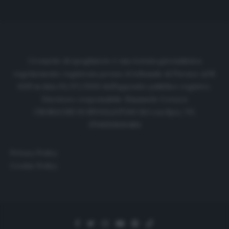
Cronache di spogliatoio è una testata giornalistica
regolarmente registrata presso il tribunale di Firenze al N.
6119 in data 01/07/2020 dell'apposito pubblico registro.
Direttore responsabile: Emanuele Corazzi
CRONACHE DI SPOGLIATOIO Srl con SpA/ P.I.
IT06933610484
Privacy Policy
Cookie Policy