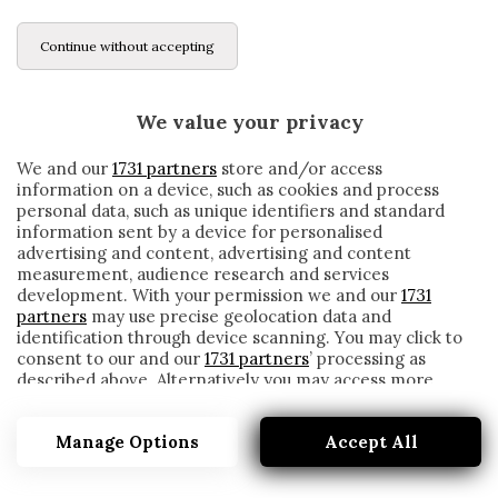
Continue without accepting
We value your privacy
We and our
1731 partners
store and/or access
information on a device, such as cookies and process
personal data, such as unique identifiers and standard
information sent by a device for personalised
advertising and content, advertising and content
measurement, audience research and services
development. With your permission we and our
1731
partners
may use precise geolocation data and
identification through device scanning. You may click to
consent to our and our
1731 partners
’ processing as
described above. Alternatively you may access more
LECCE, DONATI: «L’ITALIA È UNA
detailed information and change your preferences
BARZELLETTA. COPIAMO LA BUNDES…»
before consenting or to refuse consenting. Please note
Manage Options
Accept All
that some processing of your personal data may not
written by
Redazione Cronache
require your consent, but you have a right to object to
18 Maggio 2020
such processing. Your preferences will apply to this