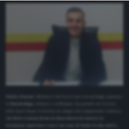
website only. You can change your preferences or
withdraw your consent at any time by returning to this
site and clicking the
privacy policy
button at the bottom
of the webpage.
Giulio Donati
, difensore del Lecce ma con un lungo passato
in
Bundesliga
, al Bayer e al Maninz, ha parlato al
Corriere
dello Sport
dopo il ritorno in campo nel campionato tedesco:
«In Serie A siamo fermi al chiacchiericcio mentre in
Germania ripartono e non è un caso. In Italia in due mesi e