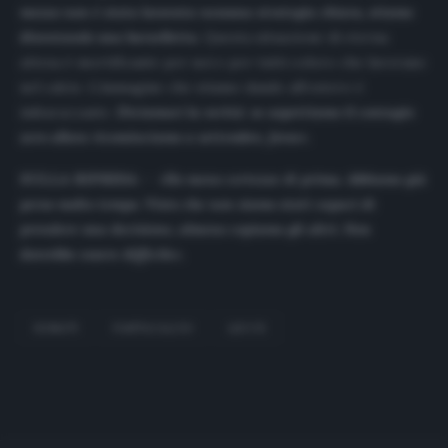
mezzo non è stata lavorata nessuna strategia chiara, stiamo
diventando una barzelletta.
Questa situazione di eterna
attesa è mortificante per noi e per tutti coloro che lavorano
nel calcio. L’immagine che stiamo dando all’estero è
imbarazzante.
Diciamoci la verità: se aspettiamo il contagio
zero allora ricominciamo a settembre, forse».
SULLA RIPRESA –
«
Ho meno certezze di prima. Abbiamo già
perso molto tempo. Visto che non siamo stati capaci di
prendere una decisione, almeno copiamo gli altri. Non
dovrebbe essere difficile».
DONATI
FANTACALCIO
LECCE