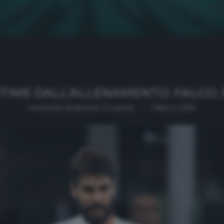
LTIME DALL’ALLENAMENTO: FALCO,
written by
Redazione Cronache
7 Marzo 2020