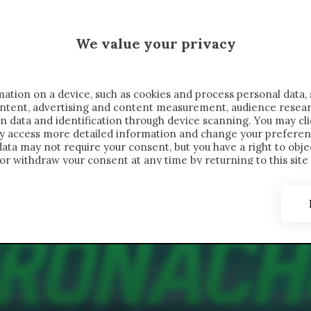
 SAELEMAEKERS X CRONACHE
We value your privacy
FONDIMENTI
REPORTAGE
SALVATO NELLE NOTE
C
ation on a device, such as cookies and process personal data, 
content, advertising and content measurement, audience resea
n data and identification through device scanning. You may cl
ay access more detailed information and change your preferen
ta may not require your consent, but you have a right to objec
or withdraw your consent at any time by returning to this site