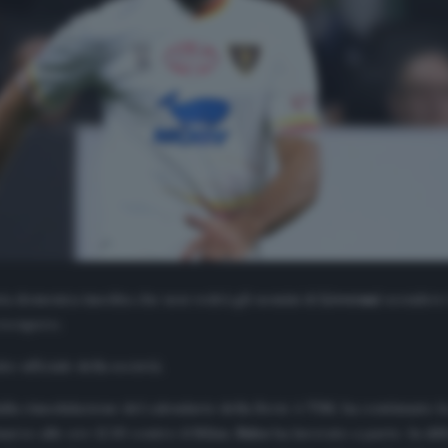
a domenica insolita che non vedrà gli uomini di
Liverani
scendere 
 recupero.
o ufficiale della società.
alla rimodulazione del calendario della Serie A TIM, ha continuato 
rzo alle ore 12.30 contro il Milan.
Falco
ha lavorato a parte. In di