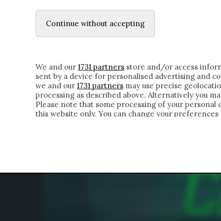
LE LETTERE
DUBBI INTERIORI | ALEXIS
Continue without accepting
HOMEPAGE
CHI SIAMO
LETTERE
APPRO
We and our
1731 partners
store and/or access inform
sent by a device for personalised advertising and 
we and our
1731 partners
may use precise geolocatio
processing as described above. Alternatively you m
Please note that some processing of your personal da
this website only. You can change your preferences 
of the webpage.