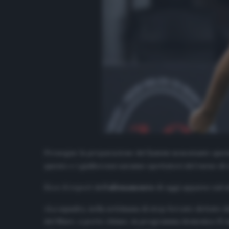
Prosegue la preparazione del
Lecce
nonostante quest
questo e i giallorossi saranno spettatori del turno di
Ecco il report dell’
allenamento
di oggi apparso sul sit
«La squadra, nella settimana di stop forzato dettato d
del Mare, a porte chiuse, in programma domenica 15 ma