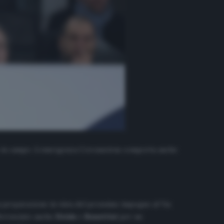
in campo. L’emergenza Coronavirus comporta anche
la preparazione in vista del prossimo impegno al Via
fferenziato anche
Deiola
e
Rossettini
per un