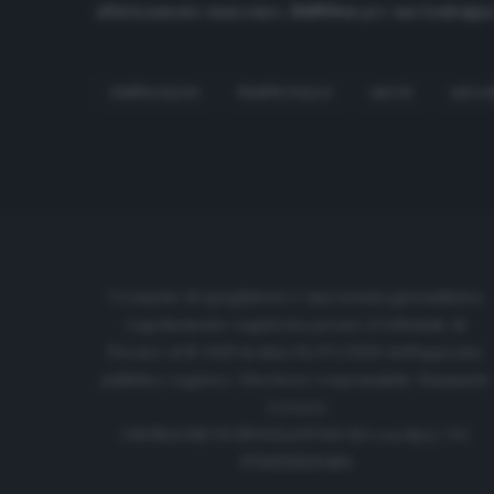
affatticamento muscolare,
Dell’Orco
per una lombalgia.
FANTACALCIO
FILIPPO FALCO
LECCE
LUCA 
Cronache di spogliatoio è una testata giornalistica
regolarmente registrata presso il tribunale di
Firenze al N. 6119 in data 01/07/2020 dell'apposito
pubblico registro. Direttore responsabile: Emanuele
Corazzi
CRONACHE DI SPOGLIATOIO Srl con SpA/ P.I.
IT06933610484