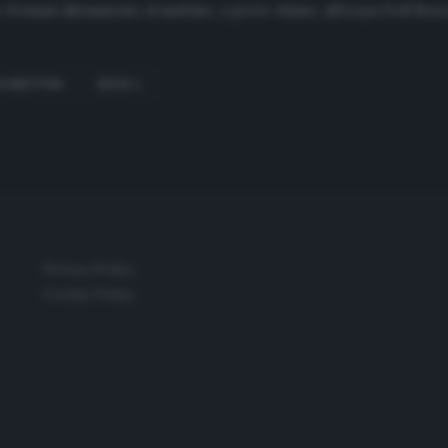
 Domani allenamento al mattino, a porte chiuse, all’Acaya Golf Reso
ROSSETTINI
SERIE A
Privacy Policy
Cookie Policy