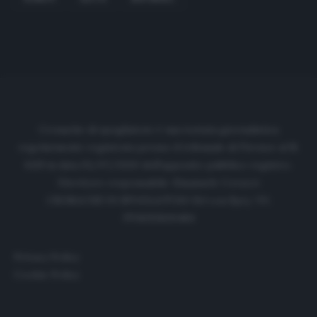
Cronache di spogliatoio è una testata giornalistica
regolarmente registrata presso il tribunale di Firenze al N.
6119 in data 01/07/2020 dell'apposito pubblico registro.
Direttore responsabile: Emanuele Corazzi
CRONACHE DI SPOGLIATOIO Srl con SpA/ P.I.
IT06933610484
Privacy Policy
Cookie Policy