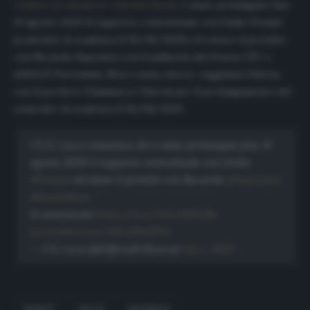
relativo al calciatore Antonin Barak,
è stato prolungato fino
31 agosto 2020 il rapporto contrattuale con Giulio Donati
(contratto in scadenza il 30/06/2020) ed esteso il prestito
con Riccardo Saponara con il nullaosta del Genoa CFC e
dell’ACF Fiorentina. Non è stata, invece, raggiunta l’intesa
con il portiere Gianmarco Chironi per il prolungamento del
contratto in scadenza il 30/06/2020.
L’U.S. Lecce comunica che è stato prolungato fino 31
agosto 2020 il rapporto contrattuale con Giulio
#Donati
ed esteso il prestito con Riccardo
#Saponara
#avantilecce
Il comunicato
https://t.co/OAroNbXuRv
pic.twitter.com/NSLAXbnPDx
— U.S. Lecce (@OfficialUSLecce)
July 1, 2020
DONATI
LECCE
SAPONARA