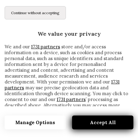
Continue without accepting
We value your privacy
We and our
1731 partners
store and/or access
information on a device, such as cookies and process
personal data, such as unique identifiers and standard
information sent by a device for personalised
advertising and content, advertising and content
measurement, audience research and services
development. With your permission we and our
1731
partners
may use precise geolocation data and
identification through device scanning. You may click to
consent to our and our
1731 partners
’ processing as
described above. Alternatively you may access more
LECCE, SAPONARA E DONATI FINO AD
detailed information and change your preferences
AGOSTO. UN PORTIERE AI SALUTI
before consenting or to refuse consenting. Please note
Manage Options
Accept All
that some processing of your personal data may not
written by
Redazione Cronache
require your consent, but you have a right to object to
1 Luglio 2020
such processing. Your preferences will apply to this