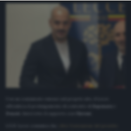
website only. You can change your preferences or
withdraw your consent at any time by returning to this
site and clicking the
privacy policy
button at the bottom
of the webpage.
Con un comunicato emesso sul proprio sito, il Lecce
ufficializza il prolungamento di contratto di
Saponara
e
Donati
. Interrotto il rapporto con
Chironi
.
L’U.S. Lecce comunica che,
oltre l’estensione del prestito