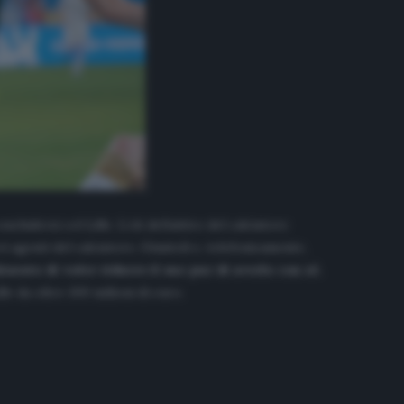
ncludersi col Lille. L’ok definitivo del calciatore
i agenti del calciatore, Giuntoli e, telefonicamente,
arato di voler ridurre il suo pur di averlo con sé.
e da oltre 100 milioni di euro.