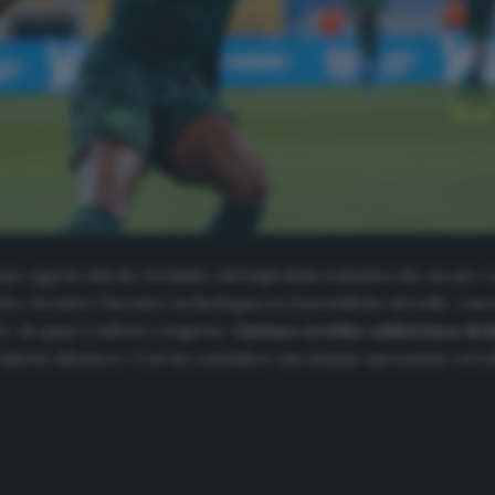
ipe
oggi in edicola rivelando i dettagli della trattativa che sta per co
o. Decisivo l’incontro in Sardegna tra il presidente del Lille, i nuov
 da quasi 5 milioni a stagione.
Gattuso avrebbe addirittura dichi
briel, difensore. Così da concludere una doppia operazione col Lill