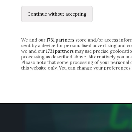
LE LETTERE
DUBBI INTERIORI | ALEXIS
Continue without accepting
HOMEPAGE
CHI SIAMO
LETTERE
APPRO
We and our
1731 partners
store and/or access inform
sent by a device for personalised advertising and 
we and our
1731 partners
may use precise geolocatio
processing as described above. Alternatively you m
Please note that some processing of your personal da
this website only. You can change your preferences 
of the webpage.