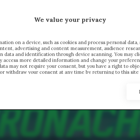
 SAELEMAEKERS X CRONACHE
We value your privacy
FONDIMENTI
REPORTAGE
SALVATO NELLE NOTE
C
ation on a device, such as cookies and process personal data, 
content, advertising and content measurement, audience resea
n data and identification through device scanning. You may cl
ay access more detailed information and change your preferen
ta may not require your consent, but you have a right to objec
or withdraw your consent at any time by returning to this site