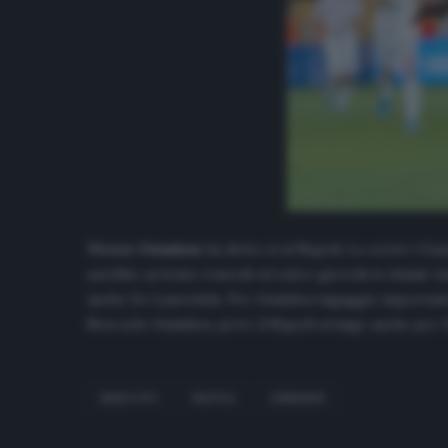
Victor Osimhen
ha detto sì al Napoli. Lo scrive
L’Equ
sarebbe arrivato venerdì ed entro giovedì si chiude tutt
anche De Laurentiis. Per Osimhen ingaggio importante,
Non solo Osimhen, però: il Napoli stringe anche per Ga
MERCATO
NAPOLI
OSIMHEN