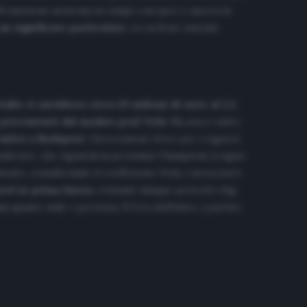
 affermazione nostrana in campo europeo è ancora la
un significato particolare.
Lo sa bene Antonio
 ballo ci sarebbero circa 20 milioni di euro: ai 5,5
ni provenienti dal market pool Uefa
. Ma non è tutto:
embre a Budapest
. Un’occasione d’oro per i ragazzi
onsiderare, che riguarda la prossima Champions League:
ento, considerando il coefficiente Uefa, i nerazzurri
urri in prima fascia,
evitando dunque pericoli e big
 quanto utile e preziosa. È l’ora dell’Inter, a partire