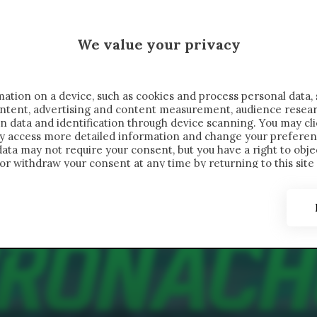
MALEN X CRONACHE
We value your privacy
FONDIMENTI
REPORTAGE
SALVATO NELLE NOTE
C
ation on a device, such as cookies and process personal data, 
content, advertising and content measurement, audience resea
n data and identification through device scanning. You may cl
ay access more detailed information and change your preferen
ta may not require your consent, but you have a right to objec
or withdraw your consent at any time by returning to this site