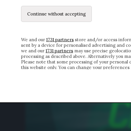
LE LETTERE
IL CONTADINO | DONYELL 
Continue without accepting
HOMEPAGE
CHI SIAMO
LETTERE
APPRO
We and our
1731 partners
store and/or access inform
sent by a device for personalised advertising and 
we and our
1731 partners
may use precise geolocatio
processing as described above. Alternatively you m
Please note that some processing of your personal da
this website only. You can change your preferences 
of the webpage.