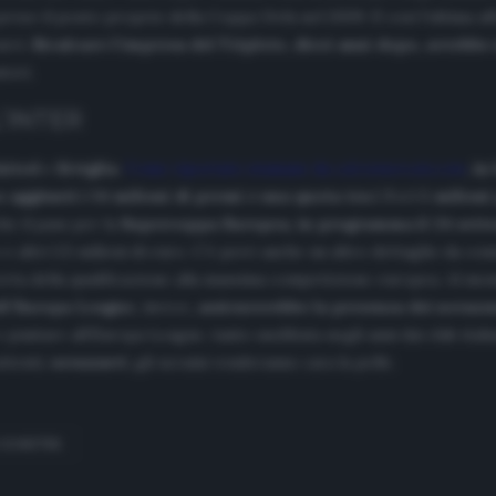
a preso il posto proprio della Coppa Uefa nel 2009. E così l’ultima
urri.
Ricalcare l’impresa del Triplete, dieci anni dopo, avrebbe 
tori.
’INTER
nited
e
Siviglia
.
Come riportato stamane da
calciomercato.com
,
in
 aggiunti i 14 milioni di premi e una quota tra i 3 e i 5 milio
he il pass per la
Supercoppa Europea, in programma il 24 sett
e altri 3,5 milioni di euro. C’è però anche un altro dettaglio da c
certa della qualificazione alla massima competizione europea. Al mom
ell’Europa League,
invece
, assicurerebbe la presenza dei nerazz
untare all’Europa League, tanto snobbata negli anni dai club italiani
attenti,
nerazzurri
, gli ucraini venderanno cara la pelle.
 DONETSK