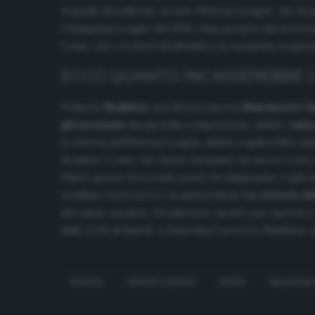
in grado di sollevare al cielo l’Europa League, che h
Champions League del 2010, vinta proprio dai nerazz
Conte, che cercherà di infondere la sua grinta ai gioca
ECCO QUANTO INCASSEREBBE L
Prima lo
Shakhtar
, poi (forse) una tra
Manchester U
già incassati
sin qui nella competizione, infatti,
vanno
la vittoria dell’Europa League, infatti, regalerebbe anc
di mister Conte, che mette sul piatto un nuovo trofeo 
l’Inter, grazie al secondo posto in campionato, è già 
oscillano tra la terza e la quarta fascia.
La vittoria d
del calcio europeo. Un ulteriore motivo per sperare e p
dalle 21.00 di lunedì. A Dusseldorf arriva lo Shakhtar: 
EUROPA
EUROPA LEAGUE
INTER
SHAKHTAR