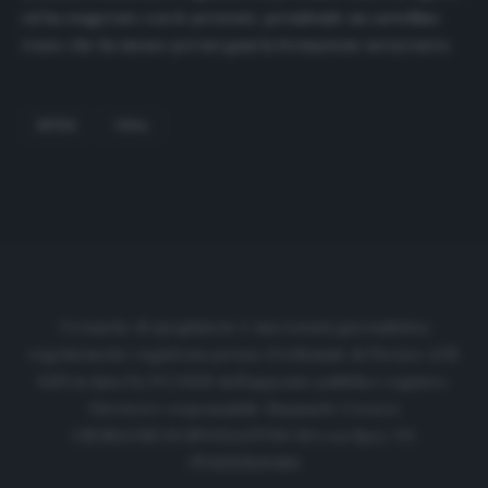
ed ha esagerato con le proteste, prendendo un cartellino
rosso che ha messo poi nei guai la formazione nerazzurra.
INTER
VIDAL
Cronache di spogliatoio è una testata giornalistica
regolarmente registrata presso il tribunale di Firenze al N.
6119 in data 01/07/2020 dell'apposito pubblico registro.
Direttore responsabile: Emanuele Corazzi
CRONACHE DI SPOGLIATOIO Srl con SpA/ P.I.
IT06933610484