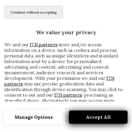
Continue without accepting
We value your privacy
We and our
1731 partners
store and/or access
information on a device, such as cookies and process
personal data, such as unique identifiers and standard
information sent by a device for personalised
advertising and content, advertising and content
measurement, audience research and services
development. With your permission we and our
1731
partners
may use precise geolocation data and
identification through device scanning. You may click to
consent to our and our
1731 partners
’ processing as
described above. Alternatively you may access more
L’INTER HA DECISO DI MULTARE ARTURO
detailed information and change your preferences
VIDAL
before consenting or to refuse consenting. Please note
Manage Options
Accept All
that some processing of your personal data may not
written by
Redazione Cronache
require your consent, but you have a right to object to
26 Novembre 2020
such processing. Your preferences will apply to this