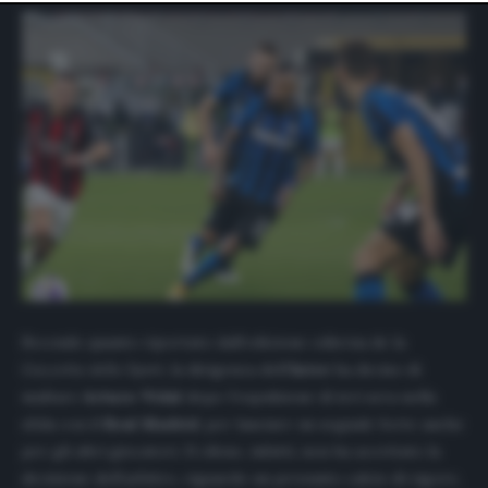
website only. You can change your preferences or
withdraw your consent at any time by returning to this
site and clicking the
privacy policy
button at the bottom
of the webpage.
Secondo quanto riportato dall’edizione odierna de la
Gazzetta dello Sport
, la dirigenza dell’
Inter
ha deciso di
multare
Arturo Vidal
dopo l’espulsione di ieri sera nella
sfida con il
Real Madrid
, per lanciare un segnale forte anche
per gli altri giocatori. Il cileno, infatti, non ha accettato la
decisione dell’arbitro, riguardo un presunto calcio di rigore,